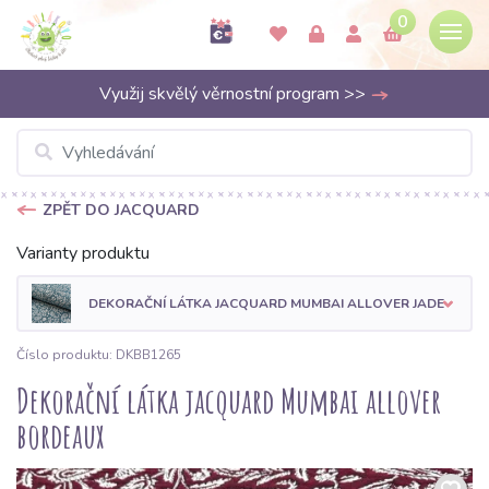
0
Využij skvělý věrnostní program >>
ZPĚT DO JACQUARD
Varianty produktu
DEKORAČNÍ LÁTKA JACQUARD MUMBAI ALLOVER JADE
Číslo produktu: DKBB1265
Dekorační látka jacquard Mumbai allover
bordeaux