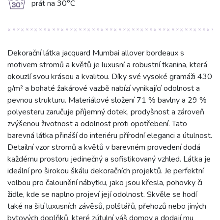
g
prát na 30°C
Dekorační látka jacquard Mumbai allover bordeaux s
motivem stromů a květů je luxusní a robustní tkanina, která
okouzlí svou krásou a kvalitou. Díky své vysoké gramáži 430
g/m² a bohaté žakárové vazbě nabízí vynikající odolnost a
pevnou strukturu. Materiálové složení 71 % bavlny a 29 %
polyesteru zaručuje příjemný dotek, prodyšnost a zároveň
zvýšenou životnost a odolnost proti opotřebení. Tato
barevná látka přináší do interiéru přírodní eleganci a útulnost.
Detailní vzor stromů a květů v barevném provedení dodá
každému prostoru jedinečný a sofistikovaný vzhled. Látka je
ideální pro širokou škálu dekoračních projektů. Je perfektní
volbou pro čalounění nábytku, jako jsou křesla, pohovky či
židle, kde se naplno projeví její odolnost. Skvěle se hodí
také na šití luxusních závěsů, polštářů, přehozů nebo jiných
bytových doplňků, které zútulní váš domov a dodají mu