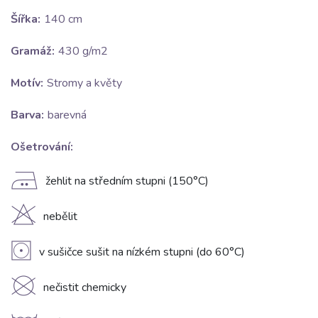
Šířka:
140 cm
Gramáž:
430 g/m2
Motív:
Stromy a květy
Barva:
barevná
Ošetrování:
E
žehlit na středním stupni (150°C)
H
nebělit
V
v sušičce sušit na nízkém stupni (do 60°C)
K
nečistit chemicky