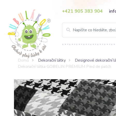
+421 905 383 904
in
Domů
Dekorační látky
Designové dekorační l
Dekorační látka GOBELIN PREMIUM Pied de patch