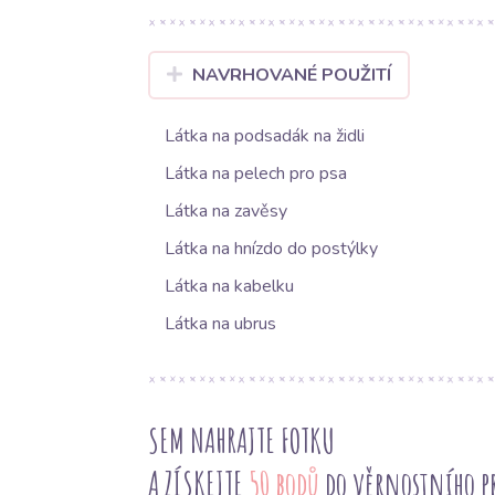
NAVRHOVANÉ POUŽITÍ
Látka na podsadák na židli
Látka na pelech pro psa
Látka na zavěsy
Látka na hnízdo do postýlky
Látka na kabelku
Látka na ubrus
SEM NAHRAJTE FOTKU
A ZÍSKEJTE
50 bodů
do věrnostního 