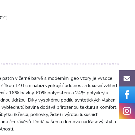
0°C)
atch v černé barvě s moderními geo vzory je vysoce
 šířkou 140 cm nabízí vynikající odolnost a luxusní vzhled
ožení z 16% bavlny, 60% polyesteru a 24% polyakrylu
adnou údržbu. Díky vysokému podílu syntetických vláken
a vyblednutí, bavlna dodává přirozenou texturu a komfort.
bytku (křesla, pohovky, židle) i výrobu luxusních
egantních závěsů. Dodá vašemu domovu nadčasový styl a
tností.