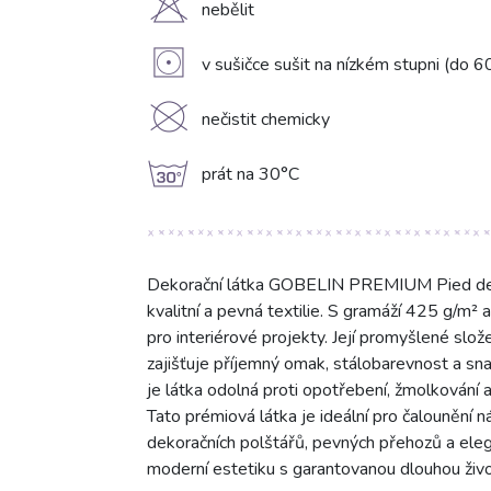
H
nebělit
V
v sušičce sušit na nízkém stupni (do 6
K
nečistit chemicky
g
prát na 30°C
Dekorační látka GOBELIN PREMIUM Pied de p
kvalitní a pevná textilie. S gramáží 425 g/m² a
pro interiérové projekty. Její promyšlené sl
zajišťuje příjemný omak, stálobarevnost a sn
je látka odolná proti opotřebení, žmolkování 
Tato prémiová látka je ideální pro čalounění ná
dekoračních polštářů, pevných přehozů a el
moderní estetiku s garantovanou dlouhou živo