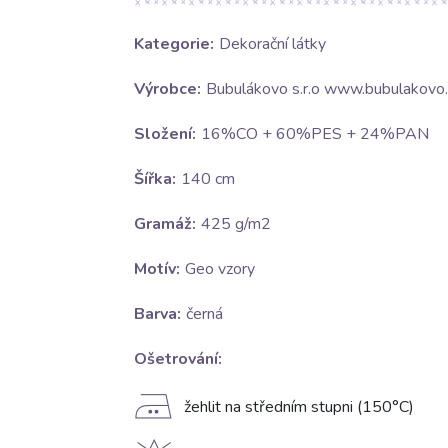
Kategorie:
Dekorační látky
Výrobce:
Bubulákovo s.r.o www.bubulakovo.
Složení:
16%CO + 60%PES + 24%PAN
Šířka:
140 cm
Gramáž:
425 g/m2
Motív:
Geo vzory
Barva:
černá
Ošetrování:
E
žehlit na středním stupni (150°C)