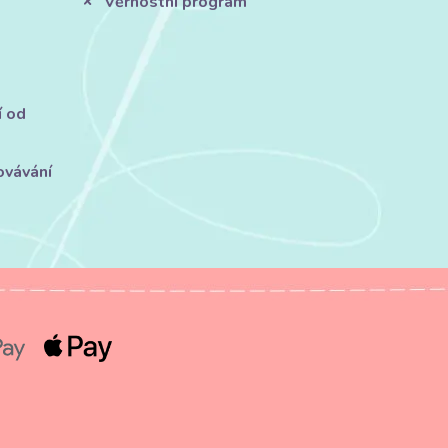
Věrnostní program
í od
ovávání