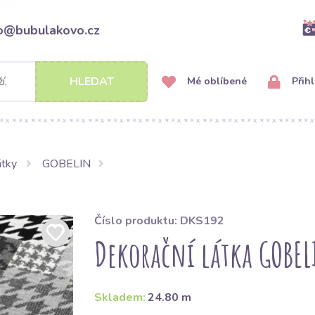
fo@bubulakovo.cz
HLEDAT
Mé oblíbené
Přihl
átky
GOBELIN
Číslo produktu: DKS192
Dekorační látka GOBEL
Skladem:
24.80 m