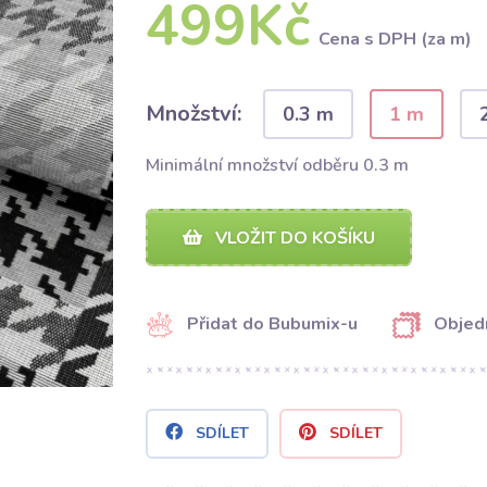
499Kč
Cena s DPH (za m)
Množství:
0.3 m
1 m
Minimální množství odběru 0.3 m
VLOŽIT DO KOŠÍKU
Přidat do Bubumix-u
Objed
SDÍLET
SDÍLET