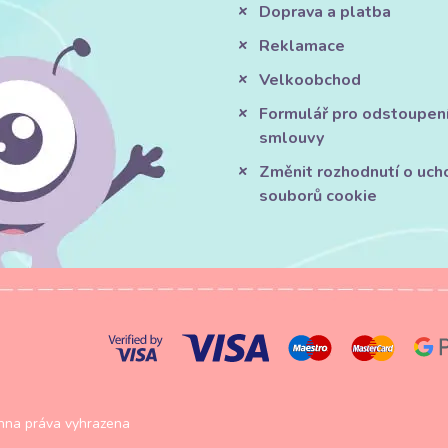
Doprava a platba
Reklamace
Velkoobchod
Formulář pro odstoupen
smlouvy
Změnit rozhodnutí o uch
souborů cookie
na práva vyhrazena