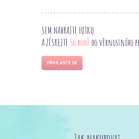
SEM NAHRAJTE FOTKU
A ZÍSKEJTE
50 bodů
do věrnostního 
PŘIHLASTE SE
Jak nakupovat