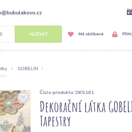
fo@bubulakovo.cz
HLEDAT
Mé oblíbené
Přihl
átky
GOBELIN
stry
Číslo produktu: DKS161
Dekorační látka GOBE
Tapestry