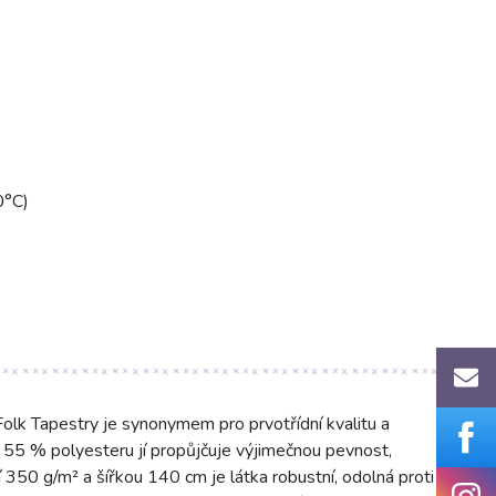
0°C)
k Tapestry je synonymem pro prvotřídní kvalitu a
 a 55 % polyesteru jí propůjčuje výjimečnou pevnost,
 350 g/m² a šířkou 140 cm je látka robustní, odolná proti