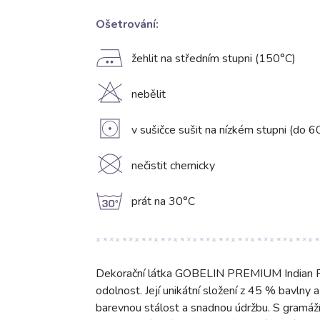
Ošetrování:
E
žehlit na středním stupni (150°C)
H
nebělit
V
v sušičce sušit na nízkém stupni (do 6
K
nečistit chemicky
g
prát na 30°C
Dekorační látka GOBELIN PREMIUM Indian Fol
odolnost. Její unikátní složení z 45 % bavlny
barevnou stálost a snadnou údržbu. S gramáží