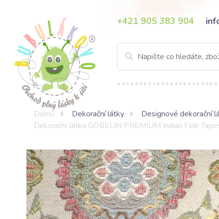
+421 905 383 904
in
Domů
Dekorační látky
Designové dekorační l
Dekorační látka GOBELIN PREMIUM Indian Folk Tape