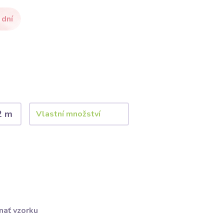
 dní
2 m
nať vzorku