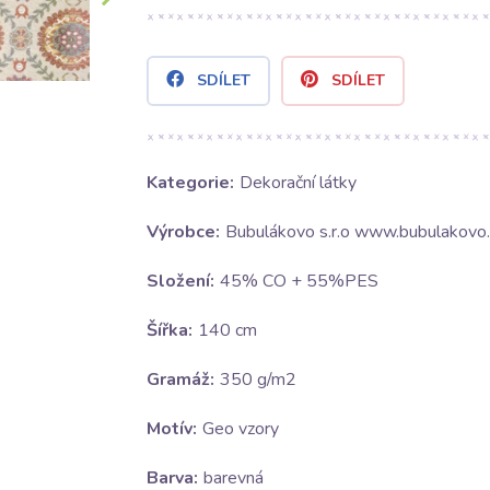
SDÍLET
SDÍLET
Kategorie:
Dekorační látky
Výrobce:
Bubulákovo s.r.o www.bubulakovo.
Složení:
45% CO + 55%PES
Šířka:
140 cm
Gramáž:
350 g/m2
Motív:
Geo vzory
Barva:
barevná