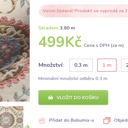
Velmi žádané! Produkt se vyprodá za 2
Skladem:
3.80 m
499Kč
Cena s DPH (za m)
Množství:
0.3 m
1 m
Minimální množství odběru 0.3 m
VLOŽIT DO KOŠÍKU
Přidat do Bubumix-u
Objed