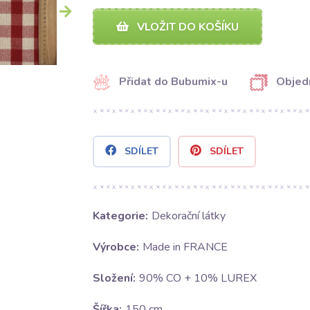
VLOŽIT DO KOŠÍKU
Přidat do Bubumix-u
Objed
SDÍLET
SDÍLET
Kategorie:
Dekorační látky
Výrobce:
Made in FRANCE
Složení:
90% CO + 10% LUREX
Šířka:
150 cm