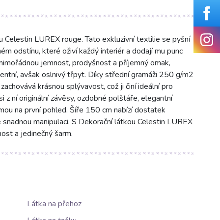
u Celestin LUREX rouge. Tato exkluzivní textilie se pyšní
m odstínu, které oživí každý interiér a dodají mu punc
e mimořádnou jemnost, prodyšnost a příjemný omak,
ntní, avšak oslnivý třpyt. Díky střední gramáži 250 g/m2
zachovává krásnou splývavost, což ji činí ideální pro
i z ní originální závěsy, ozdobné polštáře, elegantní
mou na první pohled. Šíře 150 cm nabízí dostatek
je snadnou manipulaci. S Dekorační látkou Celestin LUREX
ost a jedinečný šarm.
Látka na přehoz