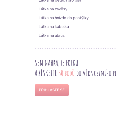
Látka na pelech pro psa
Látka na zavěsy
Látka na hnízdo do postýlky
Látka na kabelku
Látka na ubrus
SEM NAHRAJTE FOTKU
A ZÍSKEJTE
50 bodů
do věrnostního 
PŘIHLASTE SE