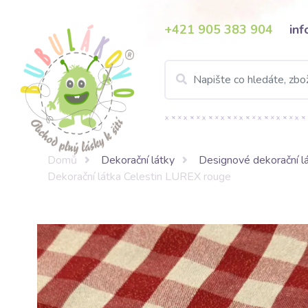
+421 905 383 904
in
Domů
Dekorační látky
Designové dekorační l
Dekorační látka Celestin LUREX rouge