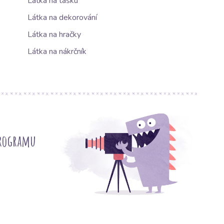
Látka na tašku
Látka na dekorování
Látka na hračky
Látka na nákrčník
programu