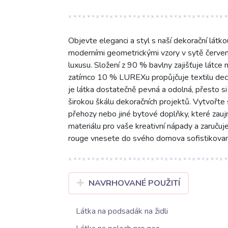
Objevte eleganci a styl s naší dekorační látko
moderními geometrickými vzory v sytě červené
luxusu. Složení z 90 % bavlny zajišťuje látc
zatímco 10 % LUREXu propůjčuje textilu dece
je látka dostatečně pevná a odolná, přesto si 
širokou škálu dekoračních projektů. Vytvořte s
přehozy nebo jiné bytové doplňky, které zauj
materiálu pro vaše kreativní nápady a zaruču
rouge vnesete do svého domova sofistikovan
NAVRHOVANÉ POUŽITÍ
Látka na podsadák na židli