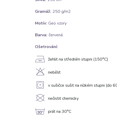
Gramáž:
250 g/m2
Motív:
Geo vzory
Barva:
červená
Ošetrování:
E
žehlit na středním stupni (150°C)
H
nebělit
V
v sušičce sušit na nízkém stupni (do 6
K
nečistit chemicky
g
prát na 30°C