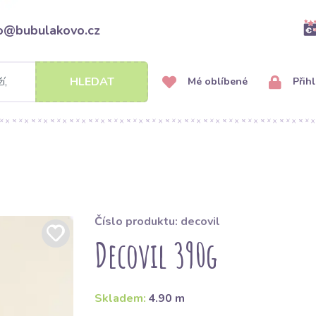
fo@bubulakovo.cz
HLEDAT
Mé oblíbené
Přihl
Číslo produktu: decovil
Decovil 390g
Skladem:
4.90 m