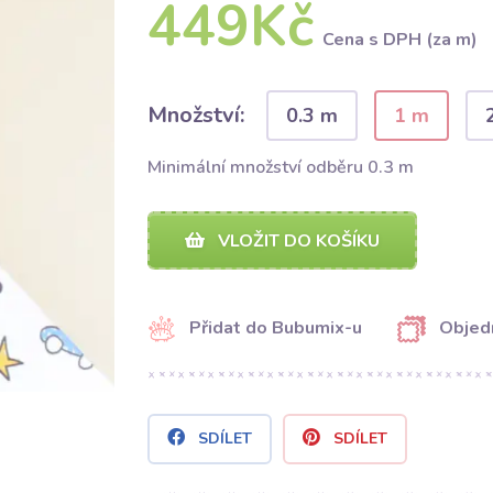
449Kč
Cena s DPH (za m)
Množství:
0.3 m
1 m
Minimální množství odběru 0.3 m
VLOŽIT DO KOŠÍKU
Přidat do Bubumix-u
Objed
SDÍLET
SDÍLET