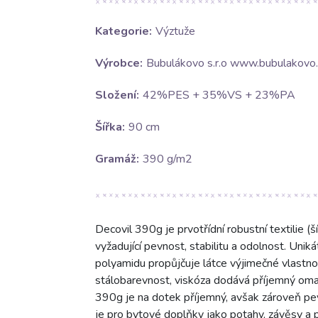
Kategorie:
Výztuže
Výrobce:
Bubulákovo s.r.o www.bubulakovo.
Složení:
42%PES + 35%VS + 23%PA
Šířka:
90 cm
Gramáž:
390 g/m2
Decovil 390g je prvotřídní robustní textilie 
vyžadující pevnost, stabilitu a odolnost. Un
polyamidu propůjčuje látce výjimečné vlastnos
stálobarevnost, viskóza dodává příjemný omak
390g je na dotek příjemný, avšak zároveň pevný
je pro bytové doplňky jako potahy, závěsy a p