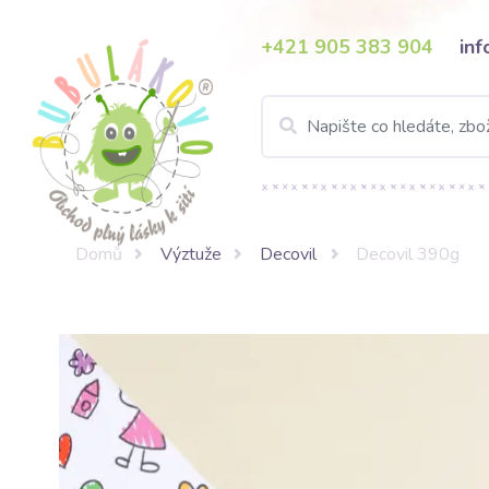
+421 905 383 904
in
Domů
Výztuže
Decovil
Decovil 390g