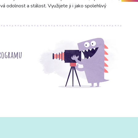
á odolnost a stálost. Využijete ji i jako spolehlivý
programu