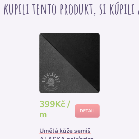
i kupili tento produkt, si kúpili
399Kč /
DETAIL
m
Umělá kůže semiš