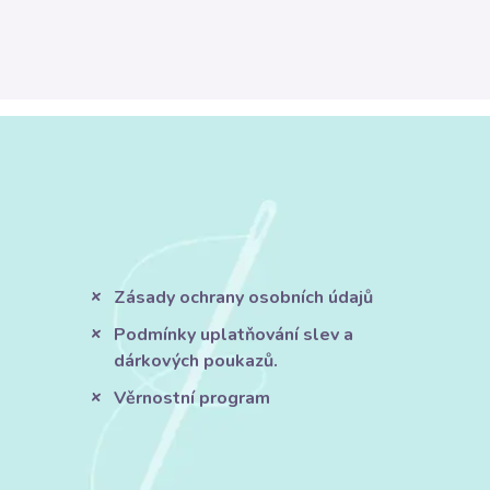
Zásady ochrany osobních údajů
Podmínky uplatňování slev a
dárkových poukazů.
Věrnostní program