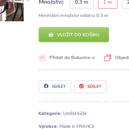
Množství:
0.3 m
1 m
Minimální množství odběru 0.3 m
VLOŽIT DO KOŠÍKU
Přidat do Bubumix-u
Objed
SDÍLET
SDÍLET
Kategorie:
Umělá kůže
Výrobce:
Made in FRANCE