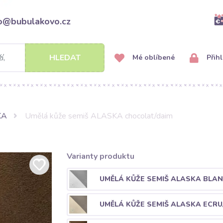
fo@bubulakovo.cz
HLEDAT
Mé oblíbené
Přihl
KA
Umělá kůže semiš ALASKA chocolat/daim
Varianty produktu
UMĚLÁ KŮŽE SEMIŠ ALASKA BLAN
UMĚLÁ KŮŽE SEMIŠ ALASKA ECRU