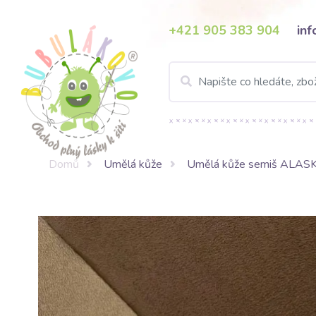
+421 905 383 904
in
Domů
Umělá kůže
Umělá kůže semiš ALAS