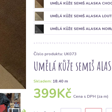
UMĚLÁ KŮŽE SEMIŠ ALASKA CHO
UMĚLÁ KŮŽE SEMIŠ ALASKA LOU
UMĚLÁ KŮŽE SEMIŠ ALASKA NOIR
Číslo produktu: UK073
Umělá kůže semiš ALA
Skladem:
18.40 m
399Kč
Cena s DPH (za m)