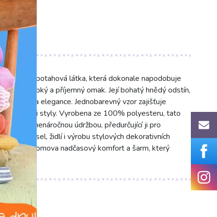
rvotřídní potahová látka, která dokonale napodobuje
m nabízí hebký a příjemný omak. Její bohatý hnědý odstín,
epla, luxusu a elegance. Jednobarevný vzor zajišťuje
st s různými styly. Vyrobena ze 100% polyesteru, tato
třebení a nenáročnou údržbou, předurčující ji pro
ohovek, křesel, židlí i výrobu stylových dekorativních
esete do domova nadčasový komfort a šarm, který