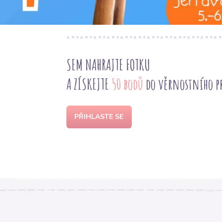
Látka na tašku
SEM NAHRAJTE FOTKU
A ZÍSKEJTE
50 bodů
do věrnostního 
PŘIHLASTE SE