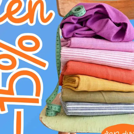
C
nežehlit
d
neprat
Umělá kůže semiš ALASKA chocolat/daim je p
pravý semiš. S gramáží 340 g/m2 a šíří 140 c
připomínající čokoládu, dodá interiéru pocit t
univerzální použití a snadnou kombinovatelno
látka se vyznačuje vysokou odolností vůči opo
intenzivní používání. Je ideální pro čalounění p
polštářů. S látkou ALASKA chocolat/daim vn
vydrží.
NAVRHOVANÉ POUŽITÍ