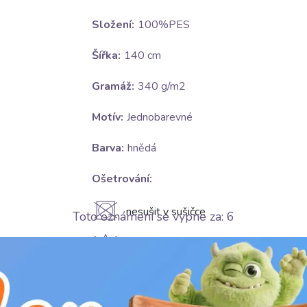
Složení:
100%PES
Šířka:
140 cm
Gramáž:
340 g/m2
Motív:
Jednobarevné
Barva:
hnědá
Ošetrování:
U
nesušit v sušičce
Toto oznámení se vypne za:
4
H
nebělit
K
nečistit chemicky