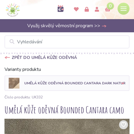
0
Využij skvělý věrnostní program >>
ZPĚT DO UMĚLÁ KŮŽE ODĚVNÁ
Varianty produktu
UMĚLÁ KŮŽE ODĚVNÁ BOUNDED CANTARA DARK NATURALS
Číslo produktu: UK332
Umělá kůže oděvná Bounded Cantara camo