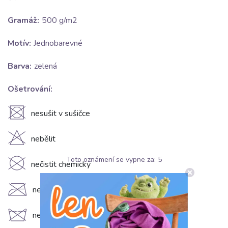
Gramáž:
500 g/m2
Motív:
Jednobarevné
Barva:
zelená
Ošetrování:
U
nesušit v sušičce
H
nebělit
Toto oznámení se vypne za:
5
K
nečistit chemicky
C
nežehlit
d
neprat