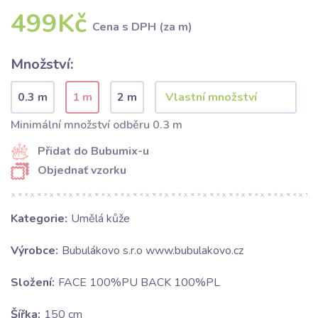
499Kč
Cena s DPH (za m)
Množství:
0.3 m
1 m
2 m
Minimální množství odběru 0.3 m
Přidat do Bubumix-u
Objednať vzorku
Kategorie:
Umělá kůže
Výrobce:
Bubulákovo s.r.o www.bubulakovo.cz
Složení:
FACE 100%PU BACK 100%PL
Šířka:
150 cm