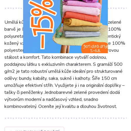
Umělá kůže oděvná Bounded Cantara camo v sytě zelené
barvě je špičkový materiál pro luxusní oděvy. Líc ze 100%
polyuretanu (FACE 100%PU) propůjčuje látce autentický
kožený vzhled a velmi příjemný, měkký omak. Rub ze 100%
polyesteru (BACK 100%PL) zajišťuje pevnost, tvarovou
stálost a komfort. Tato kombinace vytváří odolnou,
poddajnou látku s exkluzivním charakterem. S gramáží 500
g/m2 je tato robustní umělá kůže ideální pro strukturované
oděvy: bundy, kabáty, saka, sukně i kalhoty. Šíře 150 cm
umožňuje efektivní střih. Využijete ji i na originální doplňky –
tašky či peněženky. Jednobarevné zelené provedení dodá
výtvorům moderní a nadčasový vzhled, snadno
kombinovatelný. Oceníte její kvalitu a dlouhou životnost.