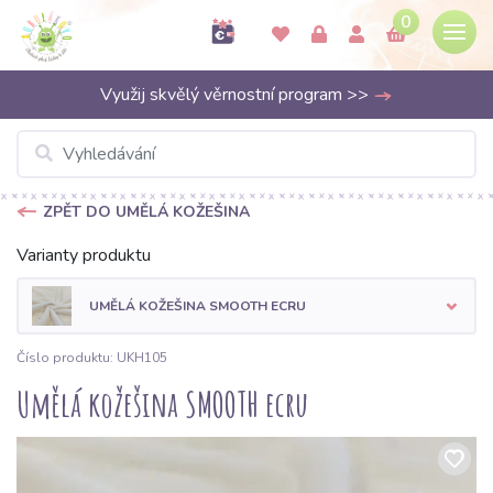
0
Využij skvělý věrnostní program >>
ZPĚT DO UMĚLÁ KOŽEŠINA
Varianty produktu
UMĚLÁ KOŽEŠINA SMOOTH ECRU
Číslo produktu: UKH105
Umělá kožešina SMOOTH ecru