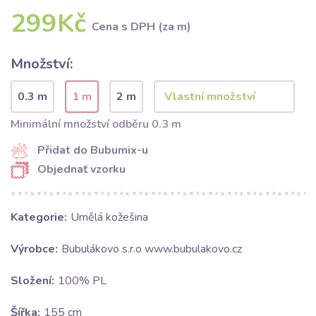
299Kč
Cena s DPH (za m)
Množství:
0.3 m
1 m
2 m
Minimální množství odběru 0.3 m
Přidat do Bubumix-u
Objednať vzorku
Kategorie:
Umělá kožešina
Výrobce:
Bubulákovo s.r.o www.bubulakovo.cz
Složení:
100% PL
Šířka:
155 cm