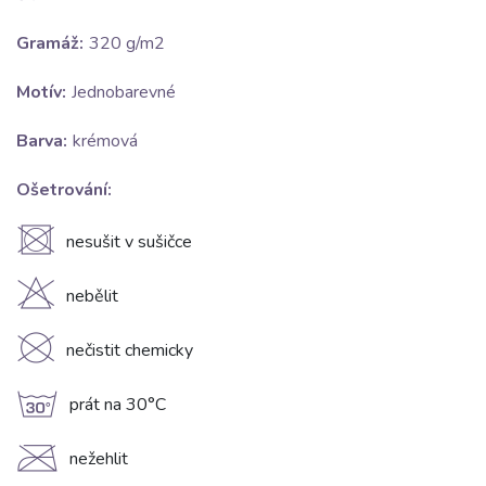
Gramáž:
320 g/m2
Motív:
Jednobarevné
Barva:
krémová
Ošetrování:
U
nesušit v sušičce
H
nebělit
K
nečistit chemicky
g
prát na 30°C
C
nežehlit