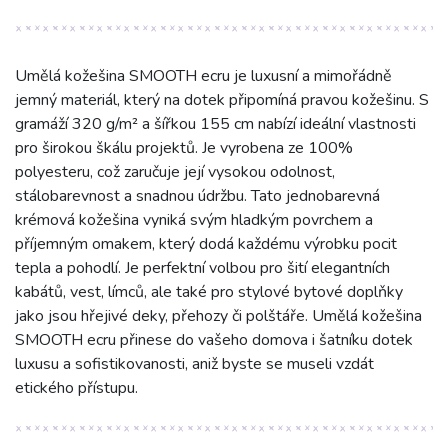
Umělá kožešina SMOOTH ecru je luxusní a mimořádně
jemný materiál, který na dotek připomíná pravou kožešinu. S
gramáží 320 g/m² a šířkou 155 cm nabízí ideální vlastnosti
pro širokou škálu projektů. Je vyrobena ze 100%
polyesteru, což zaručuje její vysokou odolnost,
stálobarevnost a snadnou údržbu. Tato jednobarevná
krémová kožešina vyniká svým hladkým povrchem a
příjemným omakem, který dodá každému výrobku pocit
tepla a pohodlí. Je perfektní volbou pro šití elegantních
kabátů, vest, límců, ale také pro stylové bytové doplňky
jako jsou hřejivé deky, přehozy či polštáře. Umělá kožešina
SMOOTH ecru přinese do vašeho domova i šatníku dotek
luxusu a sofistikovanosti, aniž byste se museli vzdát
etického přístupu.