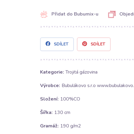
Přidat do Bubumix-u
Objed
SDÍLET
SDÍLET
Kategorie:
Trojitá gázovina
Výrobce:
Bubulákovo s.r.o www.bubulakovo.
Složení:
100%CO
Šířka:
130 cm
Gramáž:
190 g/m2