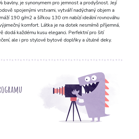
% bavlny, je synonymem pro jemnost a prodyšnost. Její
bodově spojenými vrstvami, vytváří nadýchaný objem a
ramáží 190 g/m2 a šířkou 130 cm nabízí ideální rovnováhu
 výjimečný komfort. Látka je na dotek nesmírně příjemná,
ě dodá každému kusu eleganci. Perfektní pro šití
čení, ale i pro stylové bytové doplňky a útulné deky.
programu