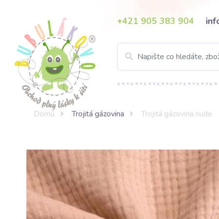
+421 905 383 904
in
Domů
Trojitá gázovina
Trojitá gázovina nude