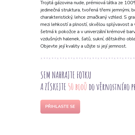
Trojitá gázovina nude, prémiová látka ze 100
jedinečná struktura, tvořená třemi jemnými, 
charakteristický, lehce zmačkaný vzhled. S g
mezi lehkostí a plností, skvělou splývavost a
šetrná k pokožce a v univerzální krémové barv
vzdušných halenek, šatů, sukní, dětského oble
Objevte její kvality a užijte si její jemnost.
SEM NAHRAJTE FOTKU
A ZÍSKEJTE
50 bodů
do věrnostního 
PŘIHLASTE SE