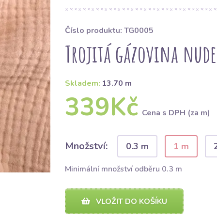
Číslo produktu: TG0005
Trojitá gázovina nude
Skladem:
13.70 m
339Kč
Cena s DPH (za m)
Množství:
0.3 m
1 m
Minimální množství odběru 0.3 m
VLOŽIT DO KOŠÍKU