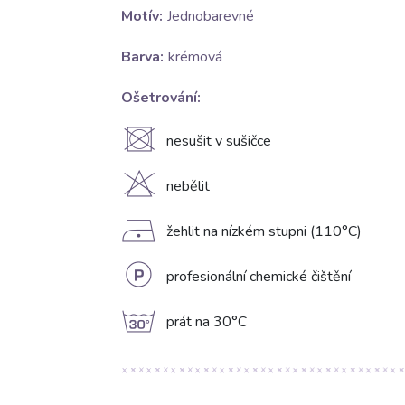
Motív:
Jednobarevné
Barva:
krémová
Ošetrování:
U
nesušit v sušičce
H
nebělit
D
žehlit na nízkém stupni (110°C)
L
profesionální chemické čištění
g
prát na 30°C