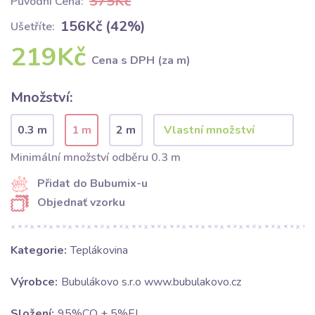
375Kč
Původní Cena:
156Kč (42%)
Ušetříte:
219Kč
Cena s DPH (za m)
Množství:
0.3 m
1 m
2 m
Minimální množství odběru 0.3 m
Přidat do Bubumix-u
Objednať vzorku
Kategorie:
Teplákovina
Výrobce:
Bubulákovo s.r.o www.bubulakovo.cz
Složení:
95%CO + 5%EL