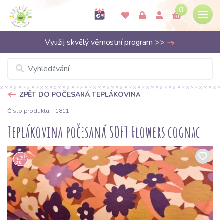
0
Využij skvělý věrnostní program >>
ZPĚT DO POČESANÁ TEPLÁKOVINA
Číslo produktu: T1811
Teplákovina počesaná SOFT Flowers cognac