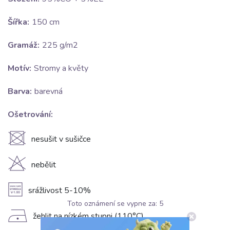
Šířka:
150 cm
Gramáž:
225 g/m2
Motív:
Stromy a květy
Barva:
barevná
Ošetrování:
U
nesušit v sušičce
H
nebělit
A
srážlivost 5-10%
Toto oznámení se vypne za:
5
D
žehlit na nízkém stupni (110°C)