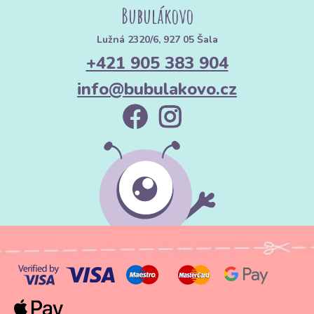
Bubulákovo
Lužná 2320/6, 927 05 Šala
+421 905 383 904
info@bubulakovo.cz