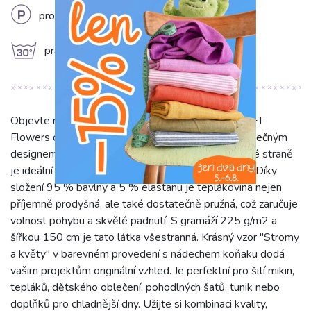
L
profesionální chemické čištění
g
prát na 30°C
Objevte naši exkluzivní teplákovinu počesanou SOFT
Flowers cognac, která okouzlí svou jemností a jedinečným
designem. Tato látka s hřejivým počesem na rubové straně
je ideální pro tvorbu maximálně pohodlných oděvů. Díky
složení 95 % bavlny a 5 % elastanu je teplákovina nejen
příjemně prodyšná, ale také dostatečně pružná, což zaručuje
volnost pohybu a skvělé padnutí. S gramáží 225 g/m2 a
šířkou 150 cm je tato látka všestranná. Krásný vzor "Stromy
a květy" v barevném provedení s nádechem koňaku dodá
vašim projektům originální vzhled. Je perfektní pro šití mikin,
tepláků, dětského oblečení, pohodlných šatů, tunik nebo
doplňků pro chladnější dny. Užijte si kombinaci kvality,