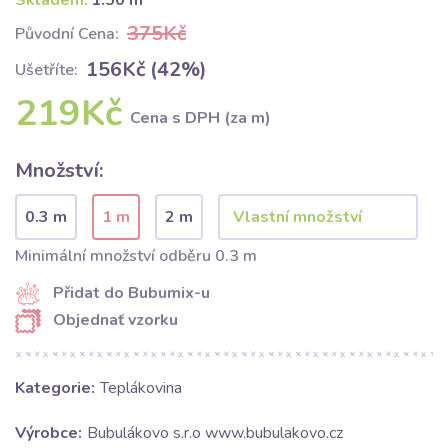
Skladem:
1.50 m
375Kč
Původní Cena:
156Kč (42%)
Ušetříte:
219Kč
Cena s DPH (za m)
Množství:
0.3 m
1 m
2 m
Minimální množství odběru 0.3 m
Přidat do Bubumix-u
Objednať vzorku
Kategorie:
Teplákovina
Výrobce:
Bubulákovo s.r.o www.bubulakovo.cz