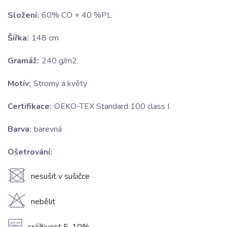
Složení:
60% CO + 40 %PL
Šířka:
148 cm
Gramáž:
240 g/m2
Motív:
Stromy a květy
Certifikace:
OEKO-TEX Standard 100 class I.
Barva:
barevná
Ošetrování:
U
nesušit v sušičce
H
nebělit