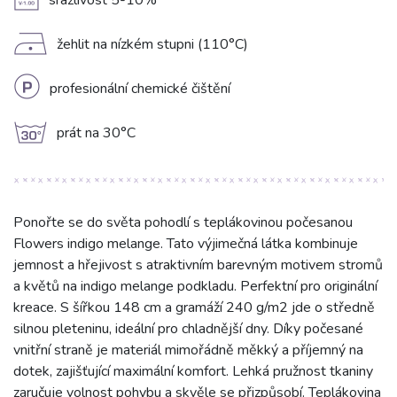
A
srážlivost 5-10%
D
žehlit na nízkém stupni (110°C)
L
profesionální chemické čištění
g
prát na 30°C
Ponořte se do světa pohodlí s teplákovinou počesanou
Flowers indigo melange. Tato výjimečná látka kombinuje
jemnost a hřejivost s atraktivním barevným motivem stromů
a květů na indigo melange podkladu. Perfektní pro originální
kreace. S šířkou 148 cm a gramáží 240 g/m2 jde o středně
silnou pleteninu, ideální pro chladnější dny. Díky počesané
vnitřní straně je materiál mimořádně měkký a příjemný na
dotek, zajišťující maximální komfort. Lehká pružnost tkaniny
zaručuje volnost pohybu a skvěle se přizpůsobí. Teplákovina