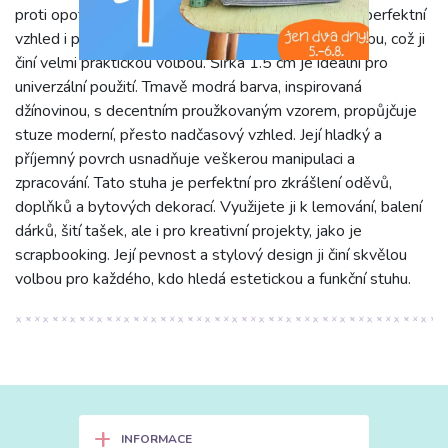
proti opotřebení, mačkání a blednutí. Stuha si udrží perfektní
vzhled i při častém používání a je nenáročná na údržbu, což ji
činí velmi praktickou volbou. Šířka 1.5 cm je ideální pro
univerzální použití. Tmavě modrá barva, inspirovaná
džínovinou, s decentním proužkovaným vzorem, propůjčuje
stuze moderní, přesto nadčasový vzhled. Její hladký a
příjemný povrch usnadňuje veškerou manipulaci a
zpracování. Tato stuha je perfektní pro zkrášlení oděvů,
doplňků a bytových dekorací. Využijete ji k lemování, balení
dárků, šití tašek, ale i pro kreativní projekty, jako je
scrapbooking. Její pevnost a stylový design ji činí skvělou
volbou pro každého, kdo hledá estetickou a funkční stuhu.
+
INFORMACE