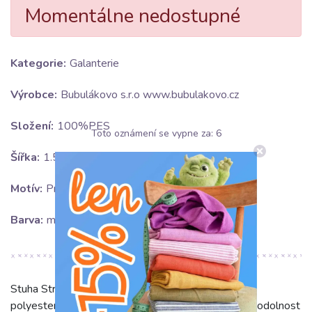
Momentálne nedostupné
Kategorie:
Galanterie
Výrobce:
Bubulákovo s.r.o www.bubulakovo.cz
Složení:
100%PES
Toto oznámení se vypne za:
5
Šířka:
1.5 cm
Motív:
Proužek
Barva:
modrá
Stuha Stripe dark jeans je kvalitní stuha ze 100%
polyesteru (PES). Její složení zaručuje mimořádnou odolnost