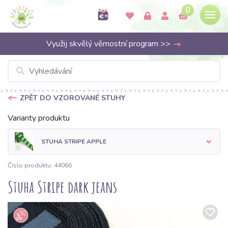
0
Využij skvělý věrnostní program >>
ZPĚT DO VZOROVANÉ STUHY
Varianty produktu
STUHA STRIPE APPLE
Číslo produktu: 44066
Stuha Stripe dark jeans