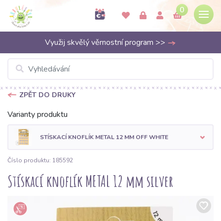
0
Využij skvělý věrnostní program >>
ZPĚT DO DRUKY
Varianty produktu
STÍSKACÍ KNOFLÍK METAL 12 MM OFF WHITE
Číslo produktu: 185592
Stískací knoflík METAL 12 mm silver