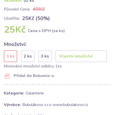
Skladem:
52 ks
49Kč
Původní Cena:
25Kč (50%)
Ušetříte:
25Kč
Cena s DPH (za ks)
Množství:
1 ks
2 ks
3 ks
Minimální množství odběru 1ks
Přidat do Bubumix-u
Kategorie:
Galanterie
Výrobce:
Bubulákovo s.r.o www.bubulakovo.cz