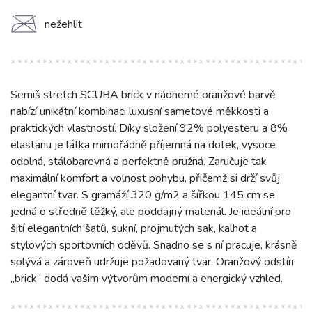
C
nežehlit
Semiš stretch SCUBA brick v nádherné oranžové barvě
nabízí unikátní kombinaci luxusní sametové měkkosti a
praktických vlastností. Díky složení 92% polyesteru a 8%
elastanu je látka mimořádně příjemná na dotek, vysoce
odolná, stálobarevná a perfektně pružná. Zaručuje tak
maximální komfort a volnost pohybu, přičemž si drží svůj
elegantní tvar. S gramáží 320 g/m2 a šířkou 145 cm se
jedná o středně těžký, ale poddajný materiál. Je ideální pro
šití elegantních šatů, sukní, projmutých sak, kalhot a
stylových sportovních oděvů. Snadno se s ní pracuje, krásně
splývá a zároveň udržuje požadovaný tvar. Oranžový odstín
„brick“ dodá vašim výtvorům moderní a energický vzhled.