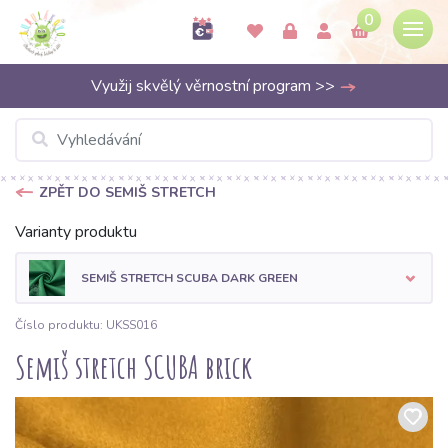
0
Využij skvělý věrnostní program >>
ZPĚT DO SEMIŠ STRETCH
Varianty produktu
SEMIŠ STRETCH SCUBA DARK GREEN
Číslo produktu: UKSS016
Semiš stretch SCUBA brick