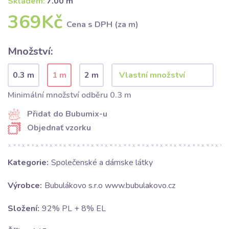
Skladem:
7.00 m
369Kč
Cena s DPH (za m)
Množství:
0.3 m
1 m
2 m
Minimální množství odběru 0.3 m
Přidat do Bubumix-u
Objednať vzorku
Kategorie:
Společenské a dámske látky
Výrobce:
Bubulákovo s.r.o www.bubulakovo.cz
Složení:
92% PL + 8% EL