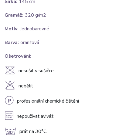
Šířka:
145 cm
Gramáž:
320 g/m2
Motív:
Jednobarevné
Barva:
oranžová
Ošetrování:
U
nesušit v sušičce
H
nebělit
L
profesionální chemické čištění
A
nepoužívat aviváž
g
prát na 30°C