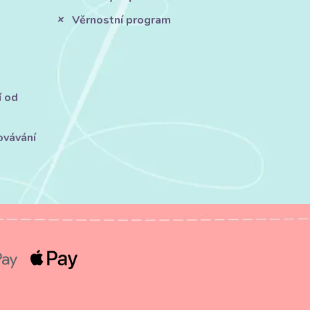
Věrnostní program
í od
ovávání