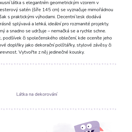
usní látka s elegantním geometrickým vzorem v
esterový satén (šíře 145 cm) se vyznačuje mimořádnou
avšak s praktickými výhodami. Decentní lesk dodává
rásně splývavá a lehká, ideální pro rozmanité projekty.
vný a snadno se udržuje – nemačká se a rychle schne.
nek, podšívek či společenského oblečení, kde oceníte jeho
rové doplňky jako dekorační polštářky, stylové závěsy či
revnost. Vytvořte z něj jedinečné kousky.
Látka na dekorování