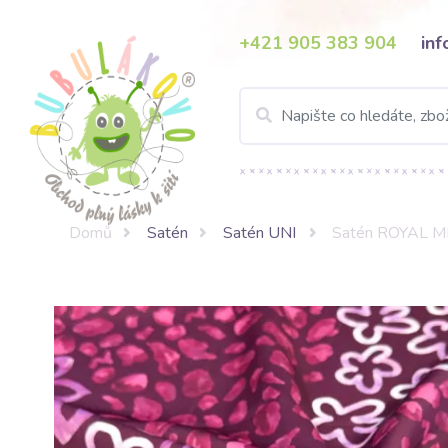
+421 905 383 904
in
Domů
Satén
Satén UNI
Satén ROYAL MI