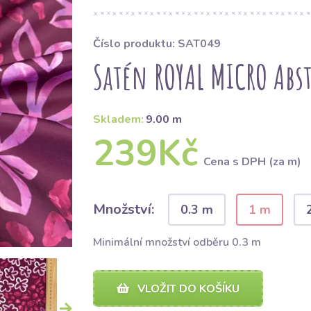
Číslo produktu: SAT049
Satén ROYAL MICRO Abst
Skladem:
9.00 m
239Kč
Cena s DPH (za m)
Množství:
0.3 m
1 m
Minimální množství odběru 0.3 m
VLOŽIT DO KOŠÍKU