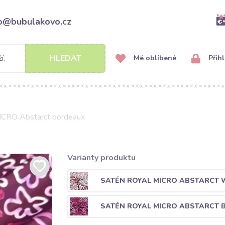
fo@bubulakovo.cz
HLEDAT
Mé oblíbené
Přihl
CRO Abstarct bordeaux
Varianty produktu
SATÉN ROYAL MICRO ABSTARCT 
SATÉN ROYAL MICRO ABSTARCT