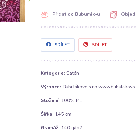
Přidat do Bubumix-u
Objed
SDÍLET
SDÍLET
Kategorie:
Satén
Výrobce:
Bubulákovo s.r.o www.bubulakovo.
Složení:
100% PL
Šířka:
145 cm
Gramáž:
140 g/m2