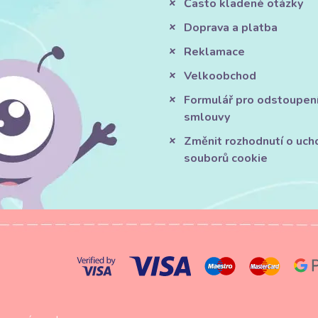
Často kladené otázky
Doprava a platba
Reklamace
Velkoobchod
Formulář pro odstoupen
smlouvy
Změnit rozhodnutí o uch
souborů cookie