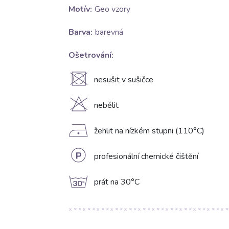
Motív:
Geo vzory
Barva:
barevná
Ošetrování:
U
nesušit v sušičce
H
nebělit
D
žehlit na nízkém stupni (110°C)
L
profesionální chemické čištění
g
prát na 30°C