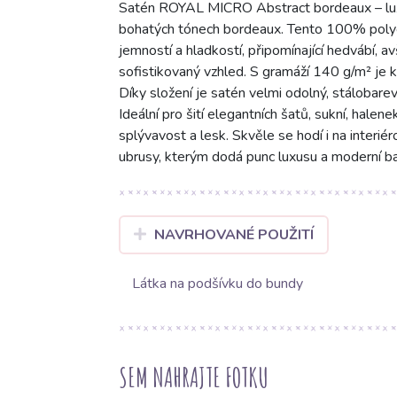
Satén ROYAL MICRO Abstract bordeaux – lux
bohatých tónech bordeaux. Tento 100% poly
jemností a hladkostí, připomínající hedvábí, 
sofistikovaný vzhled. S gramáží 140 g/m² je k
Díky složení je satén velmi odolný, stálobare
Ideální pro šití elegantních šatů, sukní, hale
splývavost a lesk. Skvěle se hodí i na interié
ubrusy, kterým dodá punc luxusu a moderní ba
NAVRHOVANÉ POUŽITÍ
Látka na podšívku do bundy
SEM NAHRAJTE FOTKU