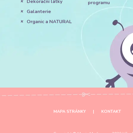
Dekorační látky
programu
Galanterie
Organic a NATURAL
MAPA STRÁNKY
|
KONTAKT