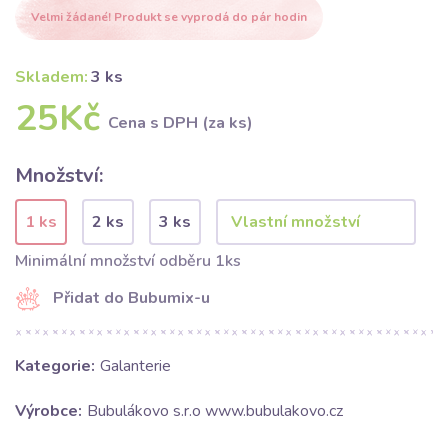
Velmi žádané! Produkt se vyprodá do pár hodin
Skladem:
3 ks
25Kč
Cena s DPH (za ks)
Množství:
1 ks
2 ks
3 ks
Minimální množství odběru 1ks
Přidat do Bubumix-u
Kategorie:
Galanterie
Výrobce:
Bubulákovo s.r.o www.bubulakovo.cz