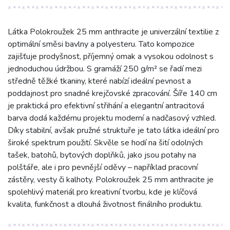
Látka Polokroužek 25 mm anthracite je univerzální textilie z
optimální směsi bavlny a polyesteru. Tato kompozice
zajišťuje prodyšnost, příjemný omak a vysokou odolnost s
jednoduchou údržbou. S gramáží 250 g/m² se řadí mezi
středně těžké tkaniny, které nabízí ideální pevnost a
poddajnost pro snadné krejčovské zpracování. Šíře 140 cm
je praktická pro efektivní střihání a elegantní antracitová
barva dodá každému projektu moderní a nadčasový vzhled.
Díky stabilní, avšak pružné struktuře je tato látka ideální pro
široké spektrum použití. Skvěle se hodí na šití odolných
tašek, batohů, bytových doplňků, jako jsou potahy na
polštáře, ale i pro pevnější oděvy – například pracovní
zástěry, vesty či kalhoty. Polokroužek 25 mm anthracite je
spolehlivý materiál pro kreativní tvorbu, kde je klíčová
kvalita, funkčnost a dlouhá životnost finálního produktu.