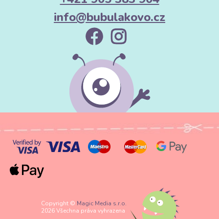
info@bubulakovo.cz
Copyright ©
Magic Media s.r.o.
2026 Všechna práva vyhrazena