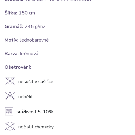
Šířka:
150 cm
Gramáž:
245 g/m2
Motív:
Jednobarevné
Barva:
krémová
Ošetrování:
U
nesušit v sušičce
H
nebělit
A
srážlivost 5-10%
K
nečistit chemicky