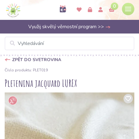
0
Využij skvělý věrnostní program >>
ZPĚT DO SVETROVINA
Číslo produktu: PLET019
Pletenina jacquard LUREX