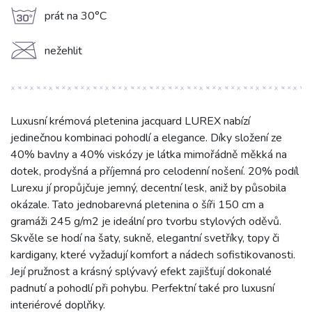
g
prát na 30°C
C
nežehlit
Luxusní krémová pletenina jacquard LUREX nabízí
jedinečnou kombinaci pohodlí a elegance. Díky složení ze
40% bavlny a 40% viskózy je látka mimořádně měkká na
dotek, prodyšná a příjemná pro celodenní nošení. 20% podíl
Lurexu jí propůjčuje jemný, decentní lesk, aniž by působila
okázale. Tato jednobarevná pletenina o šíři 150 cm a
gramáži 245 g/m2 je ideální pro tvorbu stylových oděvů.
Skvěle se hodí na šaty, sukně, elegantní svetříky, topy či
kardigany, které vyžadují komfort a nádech sofistikovanosti.
Její pružnost a krásný splývavý efekt zajišťují dokonalé
padnutí a pohodlí při pohybu. Perfektní také pro luxusní
interiérové doplňky.