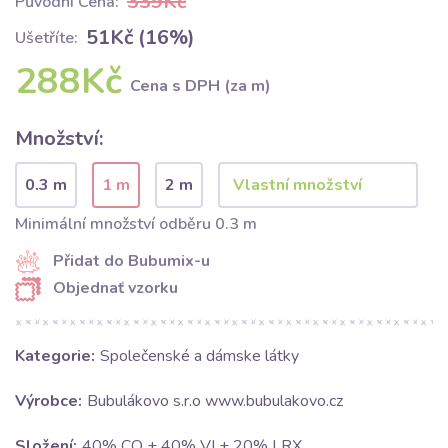
339Kč
Původní Cena:
51Kč (16%)
Ušetříte:
288Kč
Cena s DPH (za m)
Množství:
0.3 m
1 m
2 m
Minimální množství odběru 0.3 m
Přidat do Bubumix-u
Objednať vzorku
Kategorie:
Společenské a dámske látky
Výrobce:
Bubulákovo s.r.o www.bubulakovo.cz
Složení:
40% CO + 40% VI + 20% LRX