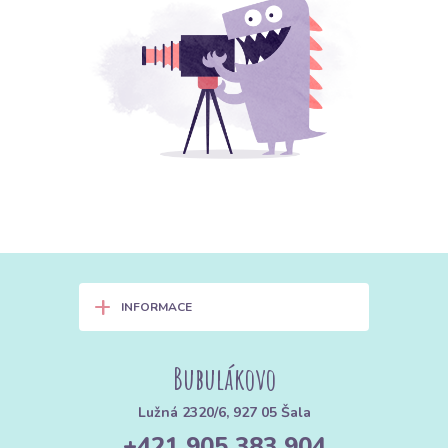
+
INFORMACE
Bubulákovo
Lužná 2320/6, 927 05 Šala
+421 905 383 904