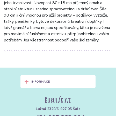
jeho trvanlivost. Novopast 80+18 má příjemný omak a
stabilní strukturu, snadno zpracovatelnou a držící tvar. Šíře
90 cm ji činí vhodnou pro užší projekty – podšívky, výztuže,
tašky, peněženky, bytové dekorace či kreativní doplňky. I
když gramáž a barva nejsou specifikovány, látka je navržena
pro maximální funkčnost a estetiku, přizpůsobitelnou vašim
potřebám. Její všestrannost podpoří vaše šicí záměry.
+
INFORMACE
Bubulákovo
Lužná 2320/6, 927 05 Šala