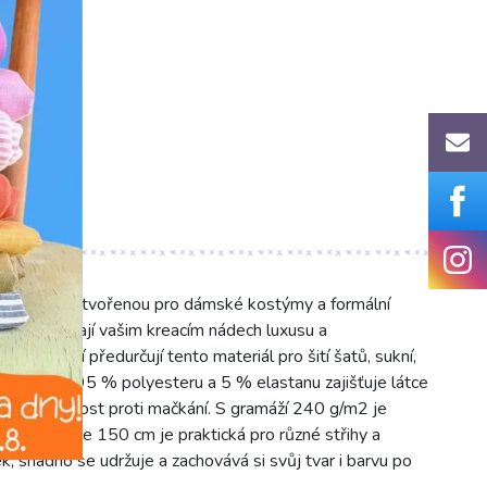
st green“, stvořenou pro dámské kostýmy a formální
 barva dodají vašim kreacím nádech luxusu a
é splývání předurčují tento materiál pro šití šatů, sukní,
l. Složení 95 % polyesteru a 5 % elastanu zajišťuje látce
sokou odolnost proti mačkání. S gramáží 240 g/m2 je
lývavý. Šíře 150 cm je praktická pro různé střihy a
k, snadno se udržuje a zachovává si svůj tvar i barvu po