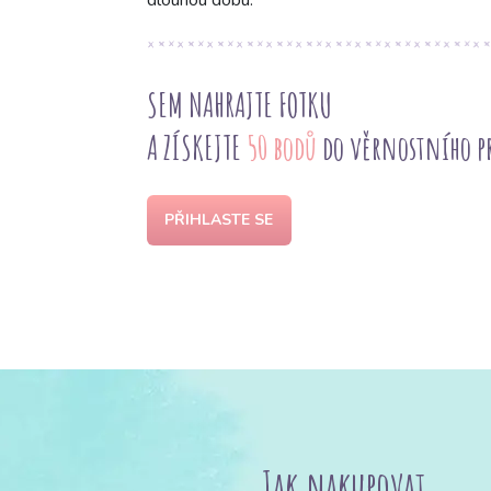
dlouhou dobu.
SEM NAHRAJTE FOTKU
A ZÍSKEJTE
50 bodů
do věrnostního 
PŘIHLASTE SE
Jak nakupovat