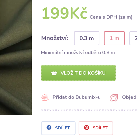
199Kč
Cena s DPH (za m)
Množství:
0.3 m
1 m
Minimální množství odběru 0.3 m
VLOŽIT DO KOŠÍKU
Přidat do Bubumix-u
Objed
SDÍLET
SDÍLET