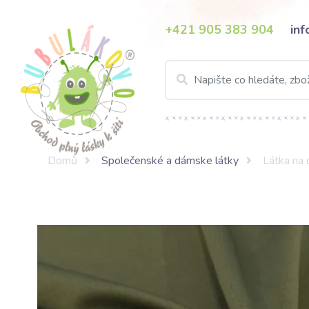
+421 905 383 904
in
Domů
Společenské a dámske látky
Látka na