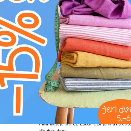
H
nebělit
K
nečistit chemicky
C
nežehlit
d
neprat
Objevte elegantní látku CREPE Deluxe „fore
oděvy. Její jednobarevný design a sytá zelená
sofistikovanosti. Jemný krepový povrch a krásn
sak a halenek, které podtrhnou ženskost a sty
výjimečnou pružnost, pohodlí při nošení a vy
materiál dostatečně pevný, a přesto krásně sp
minimalizuje prořez. Látka je příjemná na dote