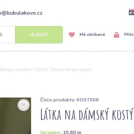
fo@bubulakovo.cz
HLEDAT
Mé oblíbené
Přihl
 dámský kostým CREPE Deluxe forest green
Číslo produktu: KOST008
Látka na dámský kostý
Skladem:
15.60 m