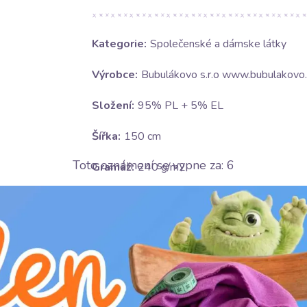
Kategorie:
Společenské a dámske látky
Výrobce:
Bubulákovo s.r.o www.bubulakovo.
Složení:
95% PL + 5% EL
Šířka:
150 cm
Toto oznámení se vypne za:
5
Gramáž:
240 g/m2
Motív:
Jednobarevné
Barva:
zelená
Ošetrování:
U
nesušit v sušičce