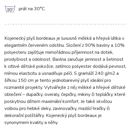
g
prát na 30°C
Kojenecký plyš bordeaux je luxusně měkká a hřejivá látka v
elegantním červeném odstínu. Složení z 90% bavlny a 10%
polyesteru zajišťuje mimořádnou příjemnost na dotek,
prodyšnost a odolnost. Bavlna zaručuje jemnost a šetrnost
k citlivé dětské pokožce, zatímco polyester dodává pevnost,
mírnou elasticitu a usnadňuje péči. S gramáží 240 g/m2 a
šířkou 150 cm je tento jednobarevný plyš ideální pro
rozmanité projekty. Vytvářejte z něj měkké a hřejivé dětské
oblečení – dupačky, overaly, čepičky, mikiny či tepláčky, které
poskytnou dětem maximální komfort. Je také skvělou
volbou pro hebké deky, zavinovačky, mazlící hračky či
dekorační polštářky. Kojenecký plyš bordeaux je
synonymem kvality a něhy.