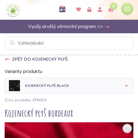
0
Využij skvělý věrnostní program >>
ZPĚT DO KOJENECKÝ PLYŠ
Varianty produktu
KOJENECKÝ PLYŠ BLACK
Číslo produktu: KPN019
Kojenecký plyš bordeaux