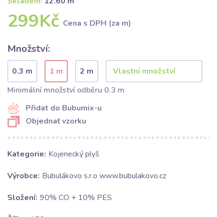
Skladem:
12.60 m
299Kč
Cena s DPH (za m)
Množství:
0.3 m
1 m
2 m
Minimální množství odběru 0.3 m
Přidat do Bubumix-u
Objednať vzorku
Kategorie:
Kojenecký plyš
Výrobce:
Bubulákovo s.r.o www.bubulakovo.cz
Složení:
90% CO + 10% PES