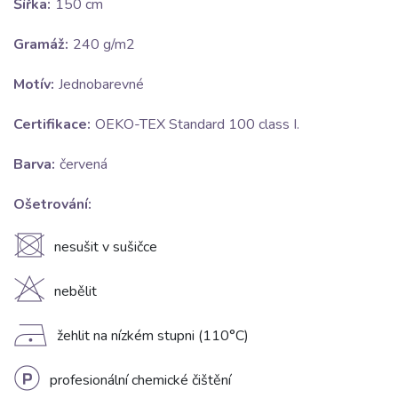
Šířka:
150 cm
Gramáž:
240 g/m2
Motív:
Jednobarevné
Certifikace:
OEKO-TEX Standard 100 class I.
Barva:
červená
Ošetrování:
U
nesušit v sušičce
H
nebělit
D
žehlit na nízkém stupni (110°C)
L
profesionální chemické čištění