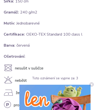
Šířka:
150 cm
Gramáž:
240 g/m2
Motív:
Jednobarevné
Certifikace:
OEKO-TEX Standard 100 class I.
Barva:
červená
Ošetrování:
U
nesušit v sušičce
Toto oznámení se vypne za:
3
H
nebělit
D
žehlit na nízkém stupni (110°C)
L
profesionální chemické čištění