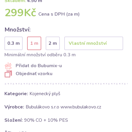
Skladem:
4.50 m
299Kč
Cena s DPH (za m)
Množství:
0.3 m
1 m
2 m
Minimální množství odběru 0.3 m
Přidat do Bubumix-u
Objednať vzorku
Kategorie:
Kojenecký plyš
Výrobce:
Bubulákovo s.r.o www.bubulakovo.cz
Složení:
90% CO + 10% PES