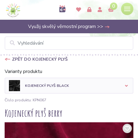
0
Využij skvělý věrnostní program >>
ZPĚT DO KOJENECKÝ PLYŠ
Varianty produktu
KOJENECKÝ PLYŠ BLACK
Číslo produktu: KPN067
Kojenecký plyš berry