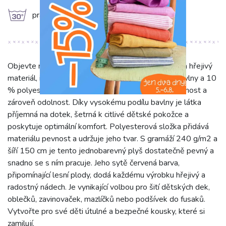
g
prát na 30°C
Objevte náš Kojenecký plyš berry – úžasně hebký a hřejivý
materiál, ideální pro ty nejmenší. Složení z 90 % bavlny a 10
% polyesteru zaručuje jedinečnou měkkost, prodyšnost a
zároveň odolnost. Díky vysokému podílu bavlny je látka
příjemná na dotek, šetrná k citlivé dětské pokožce a
poskytuje optimální komfort. Polyesterová složka přidává
materiálu pevnost a udržuje jeho tvar. S gramáží 240 g/m2 a
šíří 150 cm je tento jednobarevný plyš dostatečně pevný a
snadno se s ním pracuje. Jeho sytě červená barva,
připomínající lesní plody, dodá každému výrobku hřejivý a
radostný nádech. Je vynikající volbou pro šití dětských dek,
oblečků, zavinovaček, mazlíčků nebo podšívek do fusaků.
Vytvořte pro své děti útulné a bezpečné kousky, které si
zamilují.