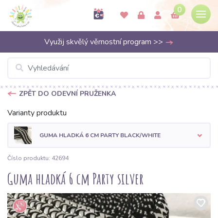
0
Využij skvělý věrnostní program >>
ZPĚT DO ODEVNÍ PRUŽENKA
Varianty produktu
GUMA HLADKÁ 6 CM PARTY BLACK/WHITE
Číslo produktu: 42694
Guma hladká 6 cm Party silver