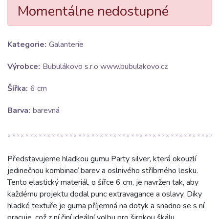
Momentálne nedostupné
Kategorie:
Galanterie
Výrobce:
Bubulákovo s.r.o www.bubulakovo.cz
Šířka:
6 cm
Barva:
barevná
Představujeme hladkou gumu Party silver, která okouzlí
jedinečnou kombinací barev a oslnivého stříbrného lesku.
Tento elastický materiál, o šířce 6 cm, je navržen tak, aby
každému projektu dodal punc extravagance a oslavy. Díky
hladké textuře je guma příjemná na dotyk a snadno se s ní
pracuje, což z ní činí ideální volbu pro širokou škálu