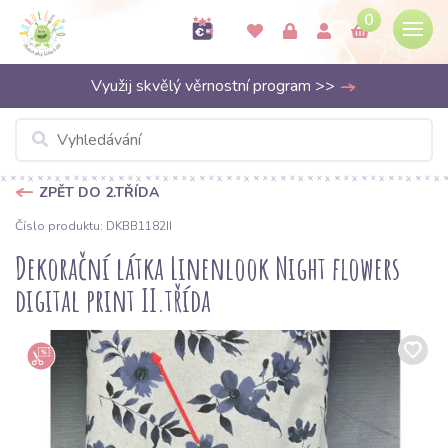
0
Využij skvělý věrnostní program >>
ZPĚT DO 2.TŘÍDA
Číslo produktu: DKBB1182II
Dekorační látka Linenlook Night flowers
digital print II.třída