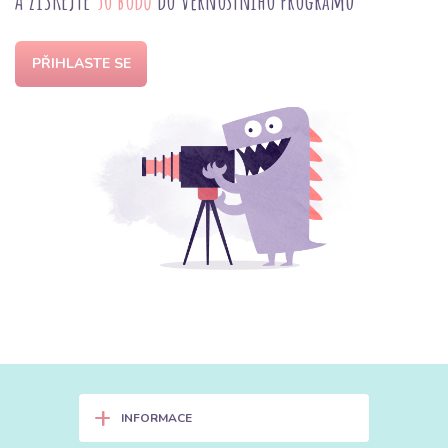
A ZÍSKEJTE
50 bodů
do věrnostního programu
PŘIHLASTE SE
+
INFORMACE