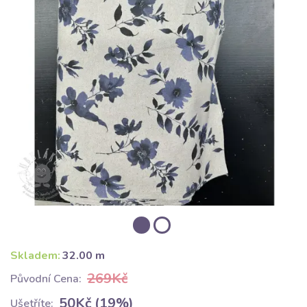
Skladem:
32.00 m
269Kč
Původní Cena:
50Kč (19%)
Ušetříte: