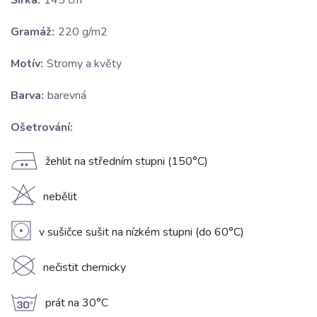
Šířka:
145 cm
Gramáž:
220 g/m2
Motív:
Stromy a květy
Barva:
barevná
Ošetrování:
E
žehlit na středním stupni (150°C)
H
nebělit
V
v sušičce sušit na nízkém stupni (do 60°C)
K
nečistit chemicky
g
prát na 30°C