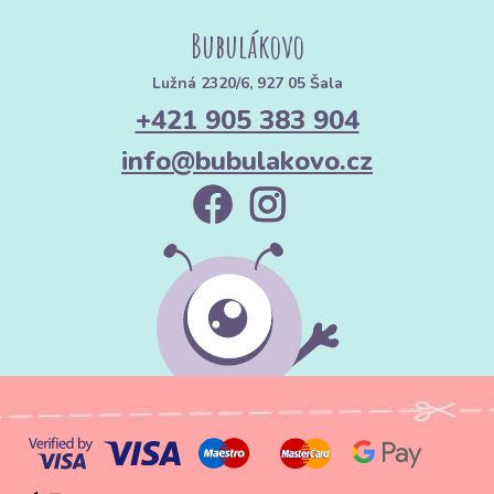
Bubulákovo
Lužná 2320/6, 927 05 Šala
+421 905 383 904
info@bubulakovo.cz