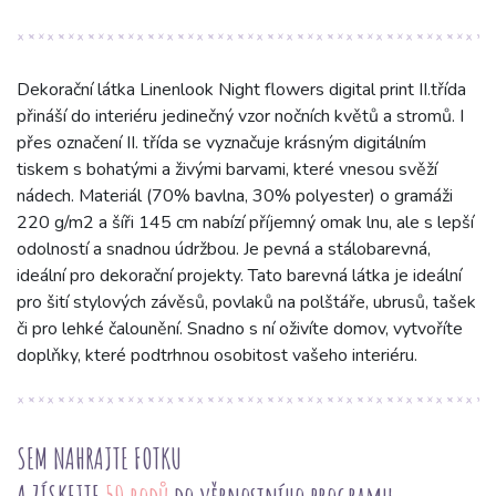
Dekorační látka Linenlook Night flowers digital print II.třída
přináší do interiéru jedinečný vzor nočních květů a stromů. I
přes označení II. třída se vyznačuje krásným digitálním
tiskem s bohatými a živými barvami, které vnesou svěží
nádech. Materiál (70% bavlna, 30% polyester) o gramáži
220 g/m2 a šíři 145 cm nabízí příjemný omak lnu, ale s lepší
odolností a snadnou údržbou. Je pevná a stálobarevná,
ideální pro dekorační projekty. Tato barevná látka je ideální
pro šití stylových závěsů, povlaků na polštáře, ubrusů, tašek
či pro lehké čalounění. Snadno s ní oživíte domov, vytvoříte
doplňky, které podtrhnou osobitost vašeho interiéru.
SEM NAHRAJTE FOTKU