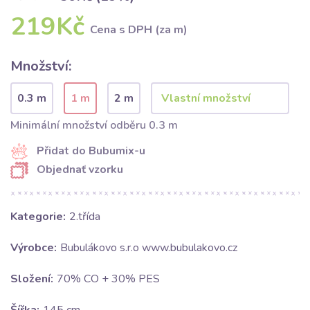
219Kč
Cena s DPH (za m)
Množství:
0.3 m
1 m
2 m
Minimální množství odběru 0.3 m
Přidat do Bubumix-u
Objednať vzorku
Kategorie:
2.třída
Výrobce:
Bubulákovo s.r.o www.bubulakovo.cz
Složení:
70% CO + 30% PES