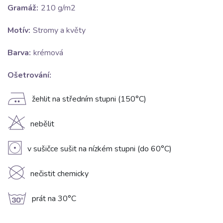
Gramáž:
210 g/m2
Motív:
Stromy a květy
Barva:
krémová
Ošetrování:
E
žehlit na středním stupni (150°C)
H
nebělit
V
v sušičce sušit na nízkém stupni (do 60°C)
K
nečistit chemicky
g
prát na 30°C