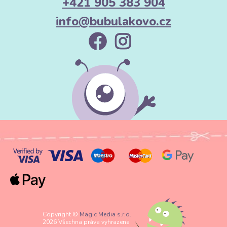
+421 905 383 904
info@bubulakovo.cz
Copyright ©
Magic Media s.r.o.
2026 Všechna práva vyhrazena