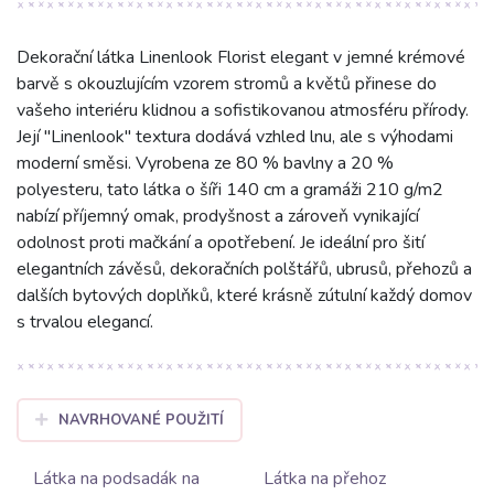
Dekorační látka Linenlook Florist elegant v jemné krémové
barvě s okouzlujícím vzorem stromů a květů přinese do
vašeho interiéru klidnou a sofistikovanou atmosféru přírody.
Její "Linenlook" textura dodává vzhled lnu, ale s výhodami
moderní směsi. Vyrobena ze 80 % bavlny a 20 %
polyesteru, tato látka o šíři 140 cm a gramáži 210 g/m2
nabízí příjemný omak, prodyšnost a zároveň vynikající
odolnost proti mačkání a opotřebení. Je ideální pro šití
elegantních závěsů, dekoračních polštářů, ubrusů, přehozů a
dalších bytových doplňků, které krásně zútulní každý domov
s trvalou elegancí.
NAVRHOVANÉ POUŽITÍ
Látka na podsadák na
Látka na přehoz