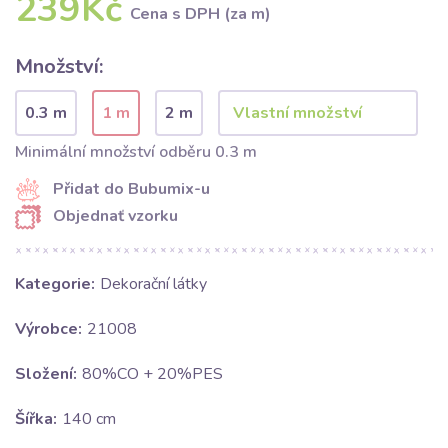
239Kč
Cena s DPH (za m)
Množství:
0.3 m
1 m
2 m
Minimální množství odběru 0.3 m
Přidat do Bubumix-u
Objednať vzorku
Kategorie:
Dekorační látky
Výrobce:
21008
Složení:
80%CO + 20%PES
Šířka:
140 cm