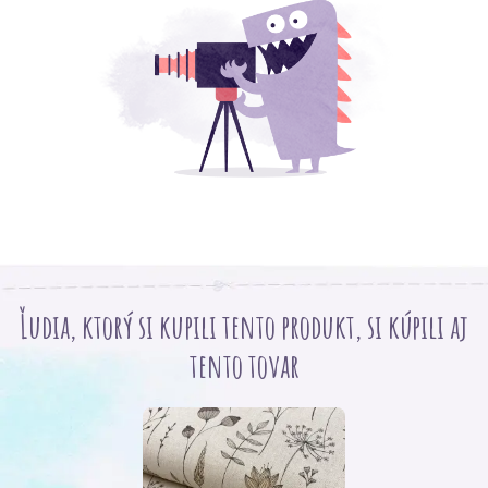
Ľudia, ktorý si kupili tento produkt, si kúpili aj
tento tovar