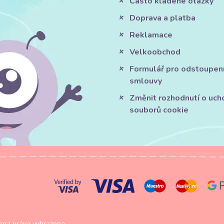
Často kladené otázky
Doprava a platba
Reklamace
Velkoobchod
Formulář pro odstoupen
smlouvy
Změnit rozhodnutí o uch
souborů cookie
na práva vyhrazena