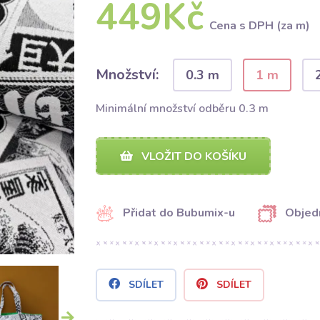
449Kč
Cena s DPH (za m)
Množství:
0.3 m
1 m
Minimální množství odběru 0.3 m
VLOŽIT DO KOŠÍKU
Přidat do Bubumix-u
Objed
SDÍLET
SDÍLET