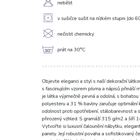
H
nebělit
V
v sušičce sušit na nízkém stupni (do 6
K
nečistit chemicky
g
prát na 30°C
Objevte eleganci a styl s naší dekorační látko
s fascinujícím vzorem písma a nápisů přináší 
je látka výjimečně pevná a odolná, s bohatou
polyesteru a 31 % bavlny zaručuje optimální k
odolnost proti opotřebení, stálobarevnost a
přirozený vzhled. S gramáží 315 g/m2 a šíří 14
Vytvořte si luxusní čalounění nábytku, elegan
panely. Její robustní povaha a sofistikovaný če