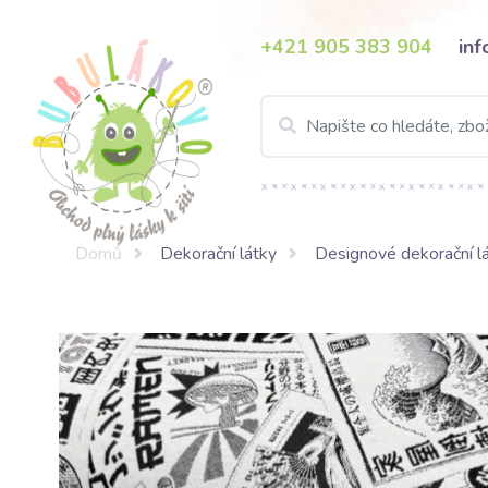
+421 905 383 904
in
Domů
Dekorační látky
Designové dekorační l