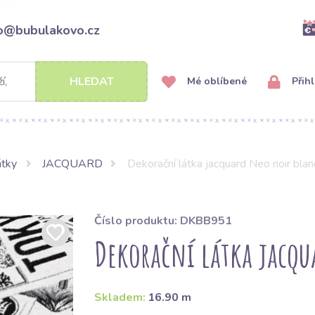
fo@bubulakovo.cz
HLEDAT
Mé oblíbené
Přihl
átky
JACQUARD
Dekorační látka jacquard Neo noir blan
Číslo produktu: DKBB951
Dekorační látka jacqu
Skladem:
16.90 m