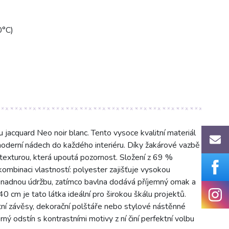
0°C)
u jacquard Neo noir blanc. Tento vysoce kvalitní materiál
moderní nádech do každého interiéru. Díky žakárové vazbě
 texturou, která upoutá pozornost. Složení z 69 %
ombinaci vlastností: polyester zajišťuje vysokou
 snadnou údržbu, zatímco bavlna dodává příjemný omak a
0 cm je tato látka ideální pro širokou škálu projektů.
tní závěsy, dekorační polštáře nebo stylové nástěnné
rný odstín s kontrastními motivy z ní činí perfektní volbu