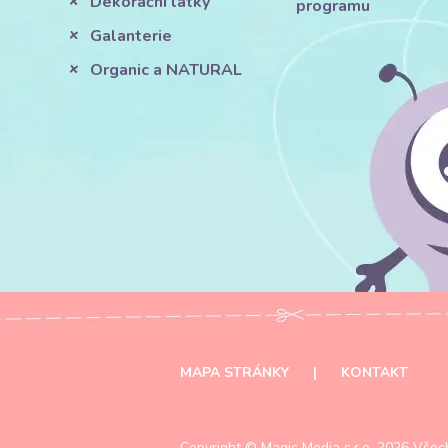
Dekorační látky
programu
Galanterie
Organic a NATURAL
MAPA STRÁNKY
|
KONTAKT
Copyright ©
Magic Media s.r.o.
2026 Všech