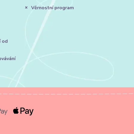
Věrnostní program
í od
ovávání