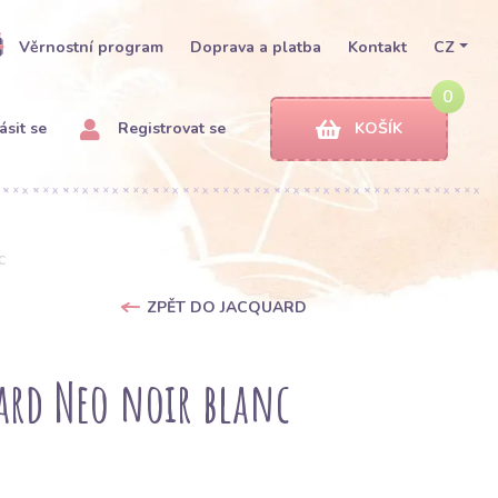
Věrnostní program
Doprava a platba
Kontakt
CZ
0
ásit se
Registrovat se
KOŠÍK
c
ZPĚT DO JACQUARD
ard Neo noir blanc