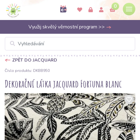
0
Využij skvělý věrnostní program >>
ZPĚT DO JACQUARD
Číslo produktu: DKBB950
Dekorační látka jacquard Fortuna blanc