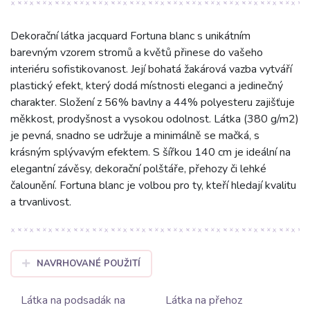
Dekorační látka jacquard Fortuna blanc s unikátním
barevným vzorem stromů a květů přinese do vašeho
interiéru sofistikovanost. Její bohatá žakárová vazba vytváří
plastický efekt, který dodá místnosti eleganci a jedinečný
charakter. Složení z 56% bavlny a 44% polyesteru zajišťuje
měkkost, prodyšnost a vysokou odolnost. Látka (380 g/m2)
je pevná, snadno se udržuje a minimálně se mačká, s
krásným splývavým efektem. S šířkou 140 cm je ideální na
elegantní závěsy, dekorační polštáře, přehozy či lehké
čalounění. Fortuna blanc je volbou pro ty, kteří hledají kvalitu
a trvanlivost.
NAVRHOVANÉ POUŽITÍ
Látka na podsadák na
Látka na přehoz