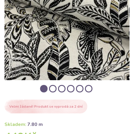
Velmi žádané! Produkt se vyprodá za 2 dní
Skladem:
7.80 m