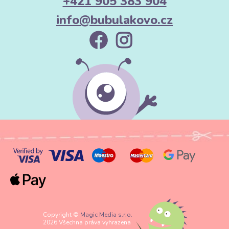
+421 905 383 904
info@bubulakovo.cz
Copyright ©
Magic Media s.r.o.
2026 Všechna práva vyhrazena