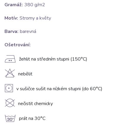
Gramáž:
380 g/m2
Motív:
Stromy a květy
Barva:
barevná
Ošetrování:
E
žehlit na středním stupni (150°C)
H
nebělit
V
v sušičce sušit na nízkém stupni (do 60°C)
K
nečistit chemicky
g
prát na 30°C