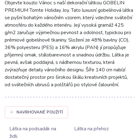
Objevte kouzlo Vánoc s naší dekorační látkou GOBELIN
PREMIUM Tomte Holiday Joy. Tato luxusní gobelínová látka
se pyšní bohatým vánočním vzorem, který vdechne sváteční
atmosféru do každého interiéru. Její vysoká gramáž 425
g/m2 zaručuje výjimečnou pevnost a odolnost, typickou pro
prémiové gobelínové tkaniny. Složení ze 48% bavlny (CO),
36% polyesteru (PES) a 16% akrylu (PAN) jí propůjčuje
příjemný omak, stálobarevnost a snadnou údržbu. Látka je
pevná, avšak poddajná, s nádhernou texturou, která
zvýrazňuje detaily vánočního designu. Šíře 140 cm nabízí
dostatečný prostor pro širokou škálu kreativních projektů,
od svátečních ubrusů a polštářů po stylové čalounění.
NAVRHOVANÉ POUŽITÍ
Látka na podsadák na
Látka na přehoz
židli