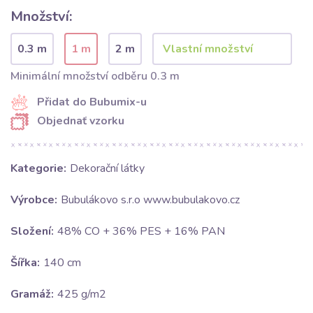
Množství:
0.3 m
1 m
2 m
Minimální množství odběru 0.3 m
Přidat do Bubumix-u
Objednať vzorku
Kategorie:
Dekorační látky
Výrobce:
Bubulákovo s.r.o www.bubulakovo.cz
Složení:
48% CO + 36% PES + 16% PAN
Šířka:
140 cm
Gramáž:
425 g/m2