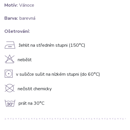
Motív:
Vánoce
Barva:
barevná
Ošetrování:
E
žehlit na středním stupni (150°C)
H
nebělit
V
v sušičce sušit na nízkém stupni (do 60°C)
K
nečistit chemicky
g
prát na 30°C