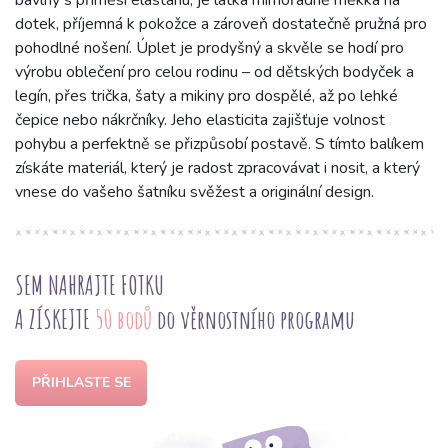
bavlny s příměsí elastanu, je látka mimořádně měkká na
dotek, příjemná k pokožce a zároveň dostatečně pružná pro
pohodlné nošení. Úplet je prodyšný a skvěle se hodí pro
výrobu oblečení pro celou rodinu – od dětských bodyček a
legín, přes trička, šaty a mikiny pro dospělé, až po lehké
čepice nebo nákrčníky. Jeho elasticita zajišťuje volnost
pohybu a perfektně se přizpůsobí postavě. S tímto balíkem
získáte materiál, který je radost zpracovávat i nosit, a který
vnese do vašeho šatníku svěžest a originální design.
SEM NAHRAJTE FOTKU
A ZÍSKEJTE
50 bodů
do věrnostního programu
PŘIHLASTE SE