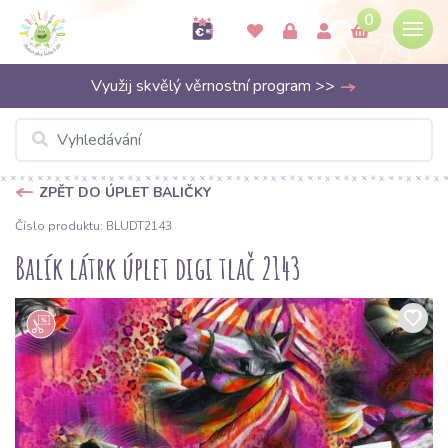
0
Využij skvělý věrnostní program >>
ZPĚT DO ÚPLET BALIČKY
Číslo produktu: BLUDT2143
Balík látrk úplet digi tlač 2143