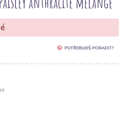
Paisley anthracite melange
né
POTŘEBUJEŠ PORADIT?
cz