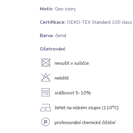
Motív:
Geo vzory
Certifikace:
OEKO-TEX Standard 100 class I
Barva:
černá
Ošetrování:
U
nesušit v sušičce
H
nebělit
A
srážlivost 5-10%
D
žehlit na nízkém stupni (110°C)
L
profesionální chemické čištění