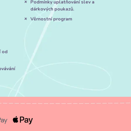
Podmínky uplatňování slev a
dárkových poukazů.
Věrnostní program
í od
ovávání