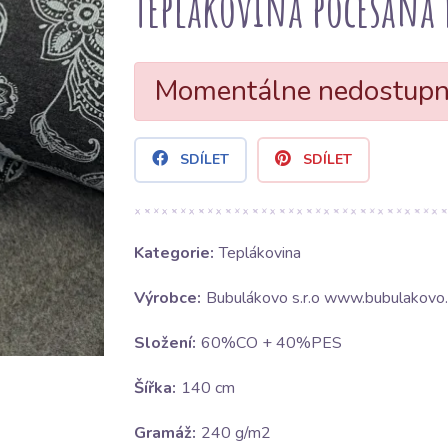
Teplákovina počesaná 
Momentálne nedostup
SDÍLET
SDÍLET
Kategorie:
Teplákovina
Výrobce:
Bubulákovo s.r.o www.bubulakovo.
Složení:
60%CO + 40%PES
Šířka:
140 cm
Gramáž:
240 g/m2