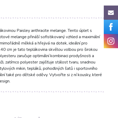
ákovinou Paisley anthracite melange. Tento úplet s
itové melange přináší sofistikovaný vzhled a maximální
a mimořádně měkká a hřejivá na dotek, ideální pro
140 cm je tato teplákovina skvělou volbou pro širokou
yesteru zaručuje optimální kombinaci prodyšnosti a
i, zatímco polyester zajišťuje stálost tvaru, snadnou
 stylových mikin, tepláků, pohodlných šatů i sportovního
ální také pro dětské oděvy. Vytvořte si z ní kousky, které
esign.