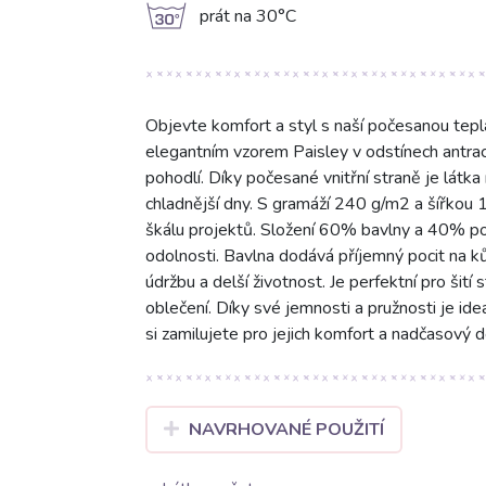
g
prát na 30°C
Objevte komfort a styl s naší počesanou tepl
elegantním vzorem Paisley v odstínech antrac
pohodlí. Díky počesané vnitřní straně je látk
chladnější dny. S gramáží 240 g/m2 a šířkou 
škálu projektů. Složení 60% bavlny a 40% pol
odolnosti. Bavlna dodává příjemný pocit na kůž
údržbu a delší životnost. Je perfektní pro šití
oblečení. Díky své jemnosti a pružnosti je ide
si zamilujete pro jejich komfort a nadčasový d
NAVRHOVANÉ POUŽITÍ