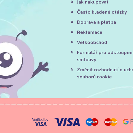
Jak nakupovat
Často kladené otázky
Doprava a platba
Reklamace
Velkoobchod
Formulář pro odstoupen
smlouvy
Změnit rozhodnutí o uch
souborů cookie