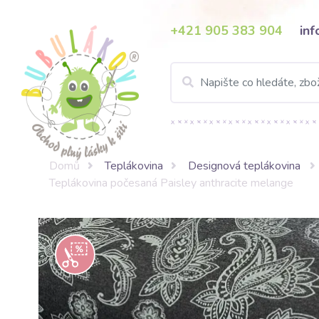
+421 905 383 904
in
Domů
Teplákovina
Designová teplákovina
Teplákovina počesaná Paisley anthracite melange