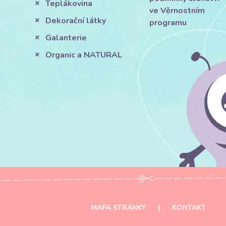
Teplákovina
ve Věrnostním
Dekorační látky
programu
Galanterie
Organic a NATURAL
MAPA STRÁNKY
|
KONTAKT