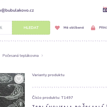
fo@bubulakovo.cz
HLEDAT
Mé oblíbené
Přihl
Počesaná teplákovina
Varianty produktu
Číslo produktu: T1497