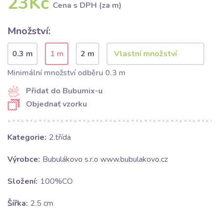
23Kč
Cena s DPH (za m)
Množství:
0.3 m
1 m
2 m
Minimální množství odběru 0.3 m
Přidat do Bubumix-u
Objednať vzorku
Kategorie:
2.třída
Výrobce:
Bubulákovo s.r.o www.bubulakovo.cz
Složení:
100%CO
Šířka:
2.5 cm