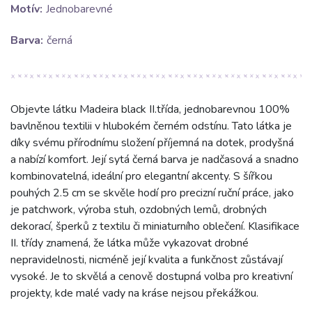
Motív:
Jednobarevné
Barva:
černá
Objevte látku Madeira black II.třída, jednobarevnou 100%
bavlněnou textilii v hlubokém černém odstínu. Tato látka je
díky svému přírodnímu složení příjemná na dotek, prodyšná
a nabízí komfort. Její sytá černá barva je nadčasová a snadno
kombinovatelná, ideální pro elegantní akcenty. S šířkou
pouhých 2.5 cm se skvěle hodí pro precizní ruční práce, jako
je patchwork, výroba stuh, ozdobných lemů, drobných
dekorací, šperků z textilu či miniaturního oblečení. Klasifikace
II. třídy znamená, že látka může vykazovat drobné
nepravidelnosti, nicméně její kvalita a funkčnost zůstávají
vysoké. Je to skvělá a cenově dostupná volba pro kreativní
projekty, kde malé vady na kráse nejsou překážkou.