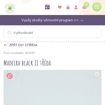
0
Využij skvělý věrnostní program >>
ZPĚT DO 2.TŘÍDA
Číslo produktu: 42352II
Madeira black II.třída