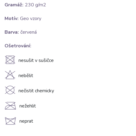
Gramáž:
230 g/m2
Motív:
Geo vzory
Barva:
červená
Ošetrování:
U
nesušit v sušičce
H
nebělit
K
nečistit chemicky
C
nežehlit
d
neprat