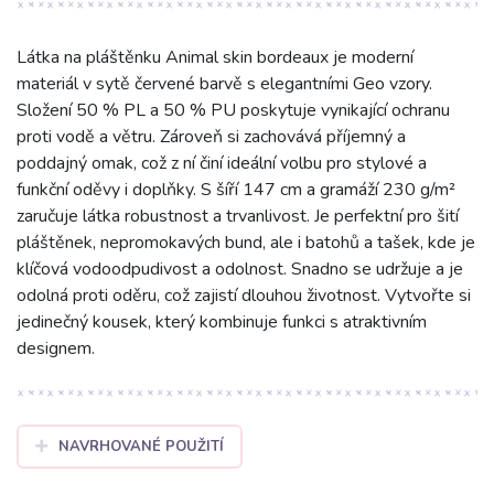
Látka na pláštěnku Animal skin bordeaux je moderní
materiál v sytě červené barvě s elegantními Geo vzory.
Složení 50 % PL a 50 % PU poskytuje vynikající ochranu
proti vodě a větru. Zároveň si zachovává příjemný a
poddajný omak, což z ní činí ideální volbu pro stylové a
funkční oděvy i doplňky. S šíří 147 cm a gramáží 230 g/m²
zaručuje látka robustnost a trvanlivost. Je perfektní pro šití
pláštěnek, nepromokavých bund, ale i batohů a tašek, kde je
klíčová vodoodpudivost a odolnost. Snadno se udržuje a je
odolná proti oděru, což zajistí dlouhou životnost. Vytvořte si
jedinečný kousek, který kombinuje funkci s atraktivním
designem.
NAVRHOVANÉ POUŽITÍ