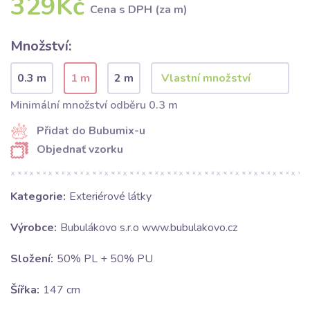
329Kč
Cena s DPH (za m)
Množství:
0.3 m
1 m
2 m
Minimální množství odběru 0.3 m
Přidat do Bubumix-u
Objednať vzorku
Kategorie:
Exteriérové látky
Výrobce:
Bubulákovo s.r.o www.bubulakovo.cz
Složení:
50% PL + 50% PU
Šířka:
147 cm