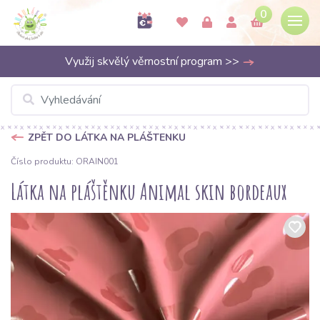
0
Využij skvělý věrnostní program >>
ZPĚT DO LÁTKA NA PLÁŠTENKU
Číslo produktu: ORAIN001
Látka na pláštěnku Animal skin bordeaux