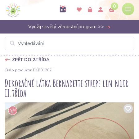
0
Využij skvělý věrnostní program >>
ZPĚT DO 2.TŘÍDA
Číslo produktu: DKBB1282II
Dekorační látka Bernadette stripe lin noir
II.třída