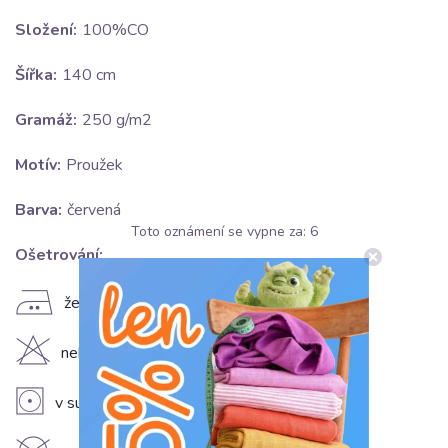
Složení:
100%CO
Šířka:
140 cm
Gramáž:
250 g/m2
Motív:
Proužek
Barva:
červená
Toto oznámení se vypne za:
5
Ošetrování:
E
žehlit na středním stupni (150°C)
H
nebělit
V
v sušičce sušit na nízkém stupni (do 60°C)