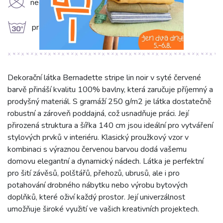
K
nečistit chemicky
g
prát na 30°C
Dekorační látka Bernadette stripe lin noir v syté červené
barvě přináší kvalitu 100% bavlny, která zaručuje příjemný a
prodyšný materiál. S gramáží 250 g/m2 je látka dostatečně
robustní a zároveň poddajná, což usnadňuje práci. Její
přirozená struktura a šířka 140 cm jsou ideální pro vytváření
stylových prvků v interiéru. Klasický proužkový vzor v
kombinaci s výraznou červenou barvou dodá vašemu
domovu elegantní a dynamický nádech. Látka je perfektní
pro šití závěsů, polštářů, přehozů, ubrusů, ale i pro
potahování drobného nábytku nebo výrobu bytových
doplňků, které oživí každý prostor. Její univerzálnost
umožňuje široké využití ve vašich kreativních projektech.