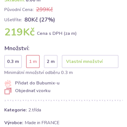
Skladem:
8.00 m
299Kč
Původní Cena:
80Kč (27%)
Ušetříte:
219Kč
Cena s DPH (za m)
Množství:
0.3 m
1 m
2 m
Minimální množství odběru 0.3 m
Přidat do Bubumix-u
Objednať vzorku
Kategorie:
2.třída
Výrobce:
Made in FRANCE