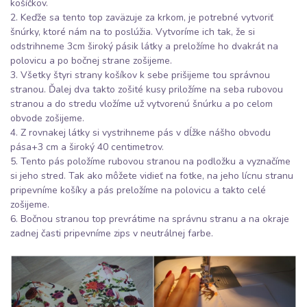
košíčkov.
2. Keďže sa tento top zaväzuje za krkom, je potrebné vytvoriť
šnúrky, ktoré nám na to poslúžia. Vytvoríme ich tak, že si
odstrihneme 3cm široký pásik látky a preložíme ho dvakrát na
polovicu a po bočnej strane zošijeme.
3. Všetky štyri strany košíkov k sebe prišijeme tou správnou
stranou. Ďalej dva takto zošité kusy priložíme na seba rubovou
stranou a do stredu vložíme už vytvorenú šnúrku a po celom
obvode zošijeme.
4. Z rovnakej látky si vystrihneme pás v dĺžke nášho obvodu
pása+3 cm a široký 40 centimetrov.
5. Tento pás položíme rubovou stranou na podložku a vyznačíme
si jeho stred. Tak ako môžete vidieť na fotke, na jeho lícnu stranu
pripevníme košíky a pás preložíme na polovicu a takto celé
zošijeme.
6. Bočnou stranou top prevrátime na správnu stranu a na okraje
zadnej časti pripevníme zips v neutrálnej farbe.