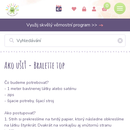
0
Využij skvělý věrnostní program >>
Ako ušiť - Bralette top
Čo budeme potrebovať?
- 1 meter
bavlnenej látky
alebo
saténu
-
zips
- šijacie potreby, šijací stroj
Ako postupovať?
1. Strih si prekreslíme na tvrdý papier, ktorý následne obkreslíme
na látku štyrikrát. Dvakrát na vonkajšiu aj vnútornú stranu