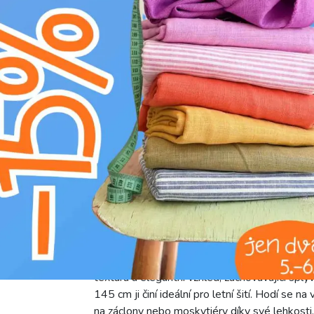
E
žehlit na středním stupni (150°C)
H
nebělit
V
v sušičce sušit na nízkém stupni (do 6
K
nečistit chemicky
g
prát na 30°C
Lehká a prodyšná bavlněná látka VOILE DOBB
s gramáží 80 g/m2 je mimořádně vzdušná a př
texturu a elegantní vzhled, zachovávající splýva
145 cm ji činí ideální pro letní šití. Hodí se na
na záclony nebo moskytiéry díky své lehkosti. 