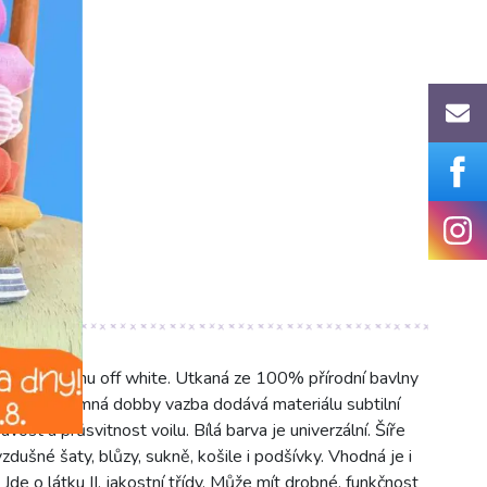
0°C)
Y v odstínu off white. Utkaná ze 100% přírodní bavlny
íjemná. Jemná dobby vazba dodává materiálu subtilní
vost a průsvitnost voilu. Bílá barva je univerzální. Šíře
 vzdušné šaty, blůzy, sukně, košile i podšívky. Vhodná je i
Jde o látku II. jakostní třídy. Může mít drobné, funkčnost