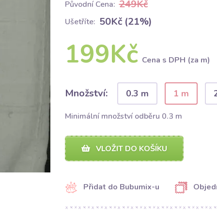
249Kč
Původní Cena:
50Kč (21%)
Ušetříte:
199Kč
Cena s DPH (za m)
Množství:
0.3 m
1 m
Minimální množství odběru 0.3 m
VLOŽIT DO KOŠÍKU
Přidat do Bubumix-u
Objed