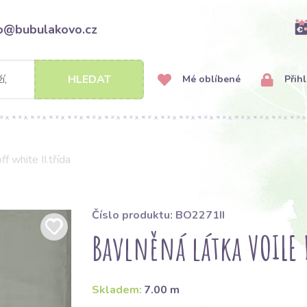
fo@bubulakovo.cz
HLEDAT
Mé oblíbené
Přihl
 white II.třída
Číslo produktu: BO2271II
Bavlněná látka VOILE D
Skladem:
7.00 m