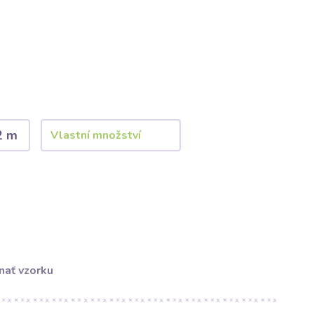
2 m
nať vzorku