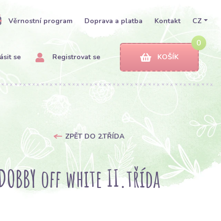
Věrnostní program
Doprava a platba
Kontakt
CZ
0
ásit se
Registrovat se
KOŠÍK
ZPĚT DO 2.TŘÍDA
OBBY off white II.třída