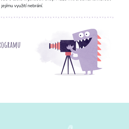
jejímu využití nebrání.
programu